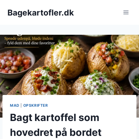
Fortsæt
Bagekartofler.dk
til
indhold
MAD
|
OPSKRIFTER
Bagt kartoffel som
hovedret på bordet