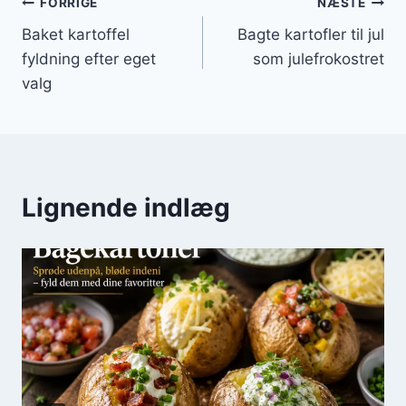
Indlægsnavigation
FORRIGE
NÆSTE
Baket kartoffel
Bagte kartofler til jul
fyldning efter eget
som julefrokostret
valg
Lignende indlæg