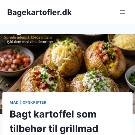
Fortsæt
Bagekartofler.dk
til
indhold
MAD
|
OPSKRIFTER
Bagt kartoffel som
tilbehør til grillmad