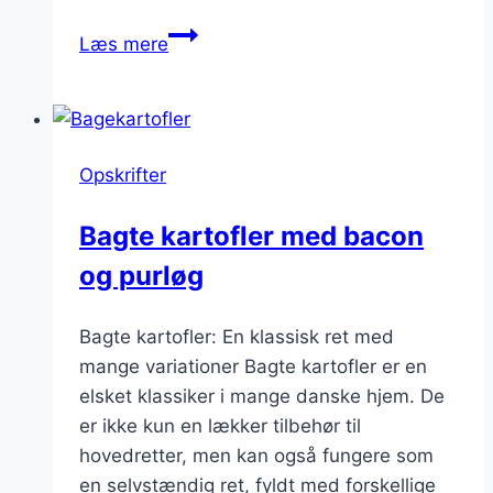
Bagte
Læs mere
kartofler
med
fyld
af
Opskrifter
laks
og
Bagte kartofler med bacon
dill
og purløg
Bagte kartofler: En klassisk ret med
mange variationer Bagte kartofler er en
elsket klassiker i mange danske hjem. De
er ikke kun en lækker tilbehør til
hovedretter, men kan også fungere som
en selvstændig ret, fyldt med forskellige