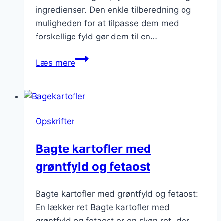
ingredienser. Den enkle tilberedning og
muligheden for at tilpasse dem med
forskellige fyld gør dem til en…
Bagte
Læs mere
kartofler
med
bacon
og
Opskrifter
purløg
Bagte kartofler med
grøntfyld og fetaost
Bagte kartofler med grøntfyld og fetaost:
En lækker ret Bagte kartofler med
grøntfyld og fetaost er en skøn ret, der