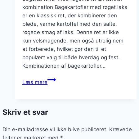
kombination Bagekartofler med røget laks
er en klassisk ret, der kombinerer den
bløde, varme kartoffel med den salte,
røgede smag af laks. Denne ret er ikke
kun velsmagende, men også utrolig nem
at forberede, hvilket gør den til et
populært valg til både hverdag og fest.
Kombinationen af bagekartofler…
Bagekartofler
Læs mere
med
røget
laks
Skriv et svar
Din e-mailadresse vil ikke blive publiceret.
Krævede
felter er markeret med
*