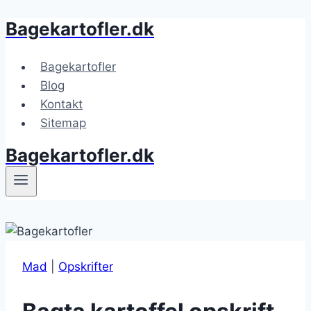
Bagekartofler.dk
Fortsæt
til
indhold
Bagekartofler
Blog
Kontakt
Sitemap
Bagekartofler.dk
Mad
|
Opskrifter