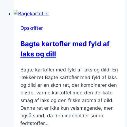
svampe
og
fløde:
Opskrifter
En
svampet
Bagte kartofler med fyld af
oplevelse
laks og dill
Bagte kartofler med fyld af laks og dild: En
lækker ret Bagte kartofler med fyld af laks
og dild er en skøn ret, der kombinerer den
bløde, varme kartoffel med den delikate
smag af laks og den friske aroma af dild.
Denne ret er ikke kun velsmagende, men
også sund, da den indeholder sunde
fedtstoffer…