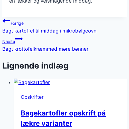
en lækker og velsmagende middag.
Indlægsnavigation
Forrige
Bagt kartoffel til middag i mikrobølgeovn
Næste
Bagt krottofelkræmmed møre bønner
Lignende indlæg
Opskrifter
Bagekartofler opskrift på
lækre varianter