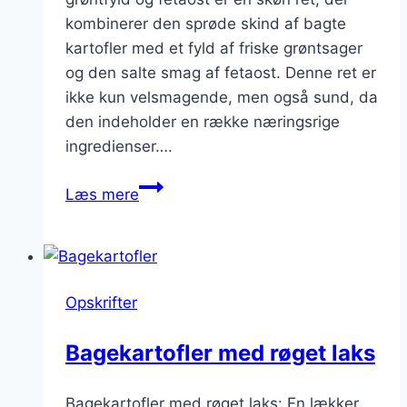
kombinerer den sprøde skind af bagte
kartofler med et fyld af friske grøntsager
og den salte smag af fetaost. Denne ret er
ikke kun velsmagende, men også sund, da
den indeholder en række næringsrige
ingredienser….
Bagte
Læs mere
kartofler
med
grøntfyld
og
Opskrifter
fetaost
Bagekartofler med røget laks
Bagekartofler med røget laks: En lækker