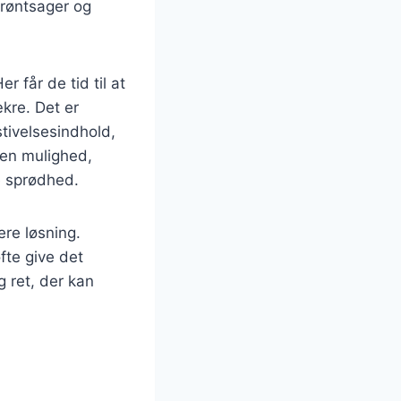
grøntsager og
 får de tid til at
kre. Det er
stivelsesindhold,
 en mulighed,
e sprødhed.
ere løsning.
fte give det
g ret, der kan