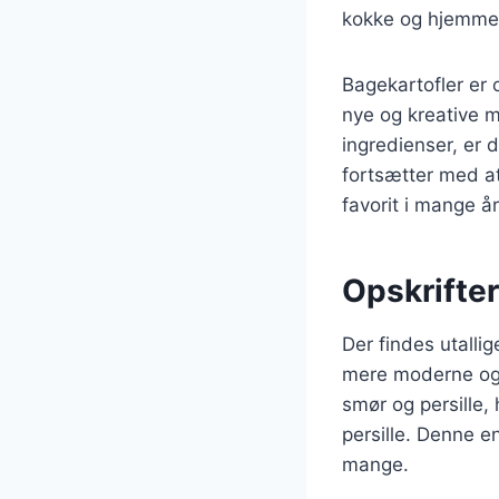
kokke og hjemme
Bagekartofler er 
nye og kreative må
ingredienser, er 
fortsætter med at
favorit i mange å
Opskrifter
Der findes utallig
mere moderne og k
smør og persille,
persille. Denne e
mange.