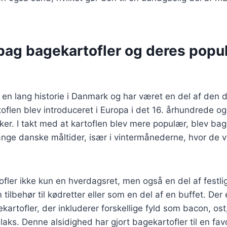
bag bagekartofler og deres popula
 en lang historie i Danmark og har været en del af den 
oflen blev introduceret i Europa i det 16. århundrede og 
ker. I takt med at kartoflen blev mere populær, blev bag
ge danske måltider, især i vintermånederne, hvor de var
ofler ikke kun en hverdagsret, men også en del af festli
 tilbehør til kødretter eller som en del af en buffet. De
ekartofler, der inkluderer forskellige fyld som bacon, os
 laks. Denne alsidighed har gjort bagekartofler til en fa