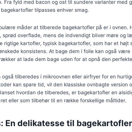
. Fra fyld med bacon og ost til sundere varianter med 
 bagekartofler tilpasses enhver smag.
ulære måder at tilberede bagekartofler på er i ovnen. Her
, sprød overflade, mens de indvendigt bliver møre og læ
e rigtige kartofler, typisk bagekartofler, som har et højt 
 ønskede konsistens. At bage dem i folie kan også være
ækker at lade dem bage uden for at opnå den perfekt
også tilberedes i mikroovnen eller airfryer for en hurtig
der kan spare tid, vil den klassiske ovnbagte version o
Uanset hvordan de tilberedes, er bagekartofler en alsidi
t eller som tilbehør til en række forskellige måltider.
: En delikatesse til bagekartofler