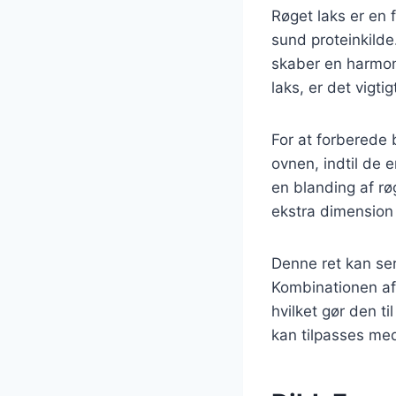
Røget laks er en f
sund proteinkild
skaber en harmon
laks, er det vigt
For at forberede 
ovnen, indtil de
en blanding af røg
ekstra dimension
Denne ret kan ser
Kombinationen af
hvilket gør den t
kan tilpasses med