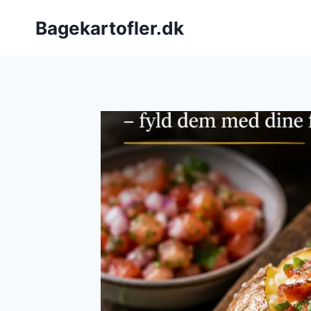
Fortsæt
Bagekartofler.dk
til
indhold