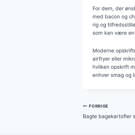
For dem, der ønsk
med bacon og ched
rig og tilfredsst
som kan være en 
Moderne opskrifte
airfryer eller mik
hvilken opskrift m
enhver smag og le
Indlægsnavi
FORRIGE
Bagte bagekartofler 