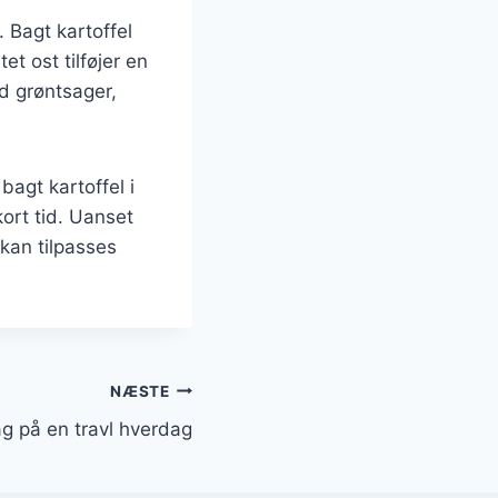
 Bagt kartoffel
t ost tilføjer en
ed grøntsager,
agt kartoffel i
kort tid. Uanset
 kan tilpasses
NÆSTE
g på en travl hverdag