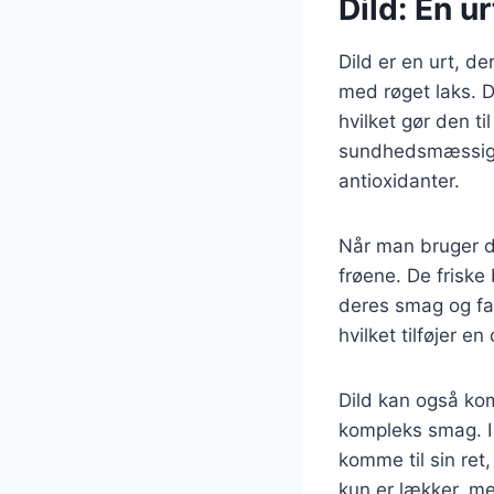
Dild: En 
Dild er en urt, d
med røget laks. D
hvilket gør den ti
sundhedsmæssige 
antioxidanter.
Når man bruger d
frøene. De friske
deres smag og far
hvilket tilføjer e
Dild kan også kom
kompleks smag. I 
komme til sin ret
kun er lækker, me