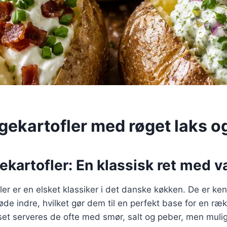
gekartofler med røget laks og
kartofler: En klassisk ret med va
er er en elsket klassiker i det danske køkken. De er ken
øde indre, hvilket gør dem til en perfekt base for en ræk
t set serveres de ofte med smør, salt og peber, men mul