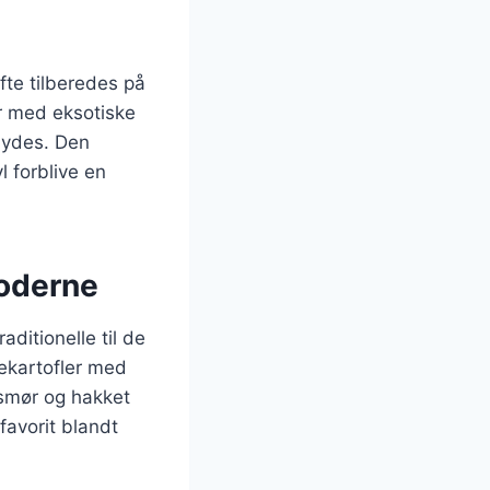
fte tilberedes på
er med eksotiske
 nydes. Den
l forblive en
moderne
aditionelle til de
ekartofler med
 smør og hakket
favorit blandt