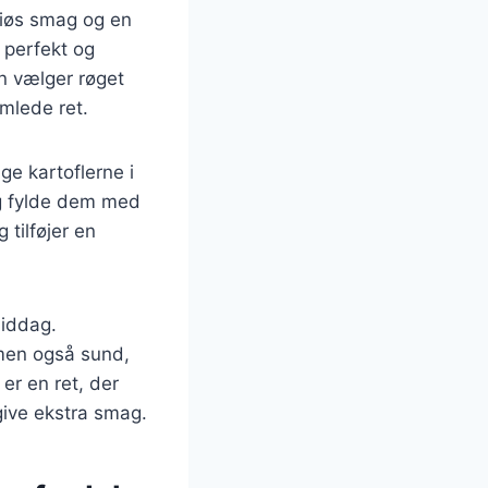
suriøs smag og en
 perfekt og
n vælger røget
amlede ret.
ge kartoflerne i
og fylde dem med
 tilføjer en
middag.
 men også sund,
er en ret, der
give ekstra smag.