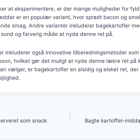
er at eksperimentere, er der mange muligheder for fyld.
dar er en populær variant, hvor sprødt bacon og smelte
illende smag. Andre varianter inkluderer bagekartofler m
sund og farverig måde at nyde denne ret på.
r inkluderer også innovative tilberedningsmetoder som b
roovn, hvilket gør det muligt at nyde denne lækre ret på 
an vælger, er bagekartofler en alsidig og elsket ret, der
jlighed.
gation
serveret som snack
Bagte kartoffel-midda