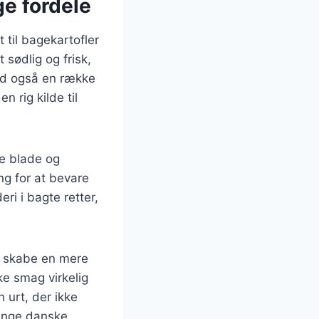
e fordele
 til bagekartofler
 sødlig og frisk,
dild også en række
 rig kilde til
e blade og
ng for at bevare
ri i bagte retter,
at skabe en mere
ke smag virkelig
 urt, der ikke
mange danske