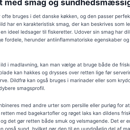
urt med smag og sundhedsmæssig
er ofte bruges i det danske køkken, og den passer perfekt
ild har en karakteristisk smag, der kan beskrives som let
l en ideel ledsager til fiskeretter. Udover sin smag har 
fordele, herunder antiinflammatoriske egenskaber og en
ild i madlavning, kan man vælge at bruge både de frisk
 blade kan hakkes og drysses over retten lige før serveri
ve. Dildfrø kan også bruges i marinader eller som krydde
n dybere smagsprofil.
bineres med andre urter som persille eller purløg for 
retten med bagekartofler og røget laks kan dildens fris
, og det gør retten både smuk og velsmagende. Det er en
n også sund, hvilket gør den til en uundgåelig del af 