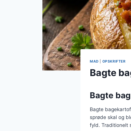
MAD
|
OPSKRIFTER
Bagte ba
Bagte bage
Bagte bagekartofl
sprøde skal og bl
fyld. Traditionel