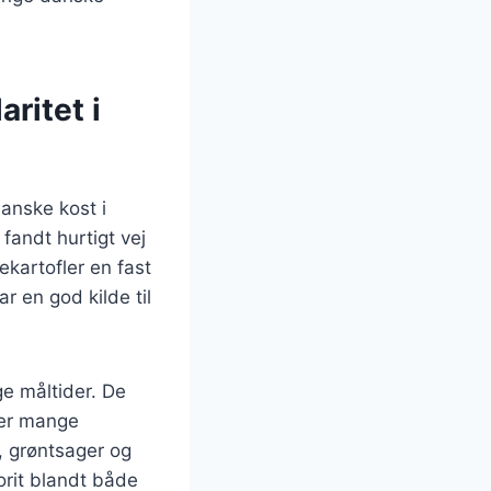
ritet i
danske kost i
fandt hurtigt vej
ekartofler en fast
 en god kilde til
ge måltider. De
r er mange
t, grøntsager og
vorit blandt både