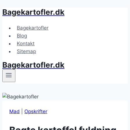
Bagekartofler.dk
Fortsæt
til
indhold
Bagekartofler
Blog
Kontakt
Sitemap
Bagekartofler.dk
Mad
|
Opskrifter