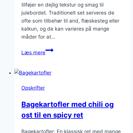
tilføjer en dejlig tekstur og smag til
julebordet. Traditionelt set serveres de
ofte som tilbehør til and, flæskesteg eller
kalkun, og de kan varieres på mange
måder for at…
Bagte
Læs mere
kartofler
til
julen
opskrift
Opskrifter
Bagekartofler med chili og
ost til en spicy ret
Bagekartofler: En klassisk ret med mange