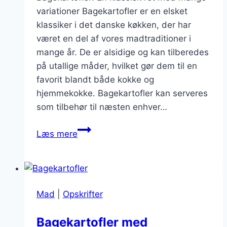
variationer Bagekartofler er en elsket
klassiker i det danske køkken, der har
været en del af vores madtraditioner i
mange år. De er alsidige og kan tilberedes
på utallige måder, hvilket gør dem til en
favorit blandt både kokke og
hjemmekokke. Bagekartofler kan serveres
som tilbehør til næsten enhver…
Bagekartofler
Læs mere
med
chili
og
ost
Mad
|
Opskrifter
til
en
Bagekartofler med
spicy