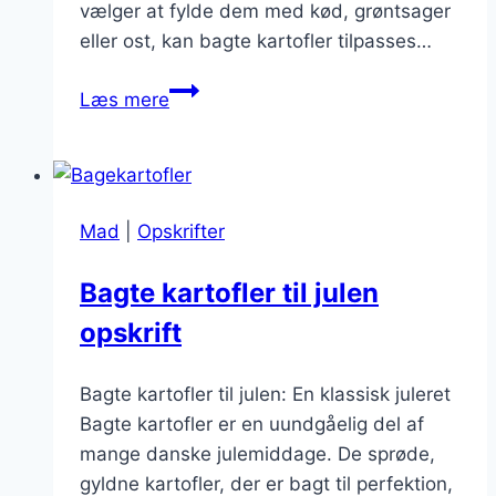
vælger at fylde dem med kød, grøntsager
eller ost, kan bagte kartofler tilpasses…
Bakede
Læs mere
kartofler
som
hovedret
–
Mad
|
Opskrifter
mættende
valg
Bagte kartofler til julen
opskrift
Bagte kartofler til julen: En klassisk juleret
Bagte kartofler er en uundgåelig del af
mange danske julemiddage. De sprøde,
gyldne kartofler, der er bagt til perfektion,