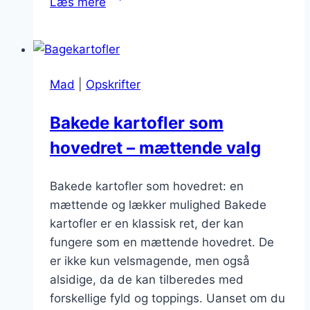
Læs mere
kartofler
med
kylling
som
Mad
|
Opskrifter
hovedret
Bakede kartofler som
hovedret – mættende valg
Bakede kartofler som hovedret: en
mættende og lækker mulighed Bakede
kartofler er en klassisk ret, der kan
fungere som en mættende hovedret. De
er ikke kun velsmagende, men også
alsidige, da de kan tilberedes med
forskellige fyld og toppings. Uanset om du