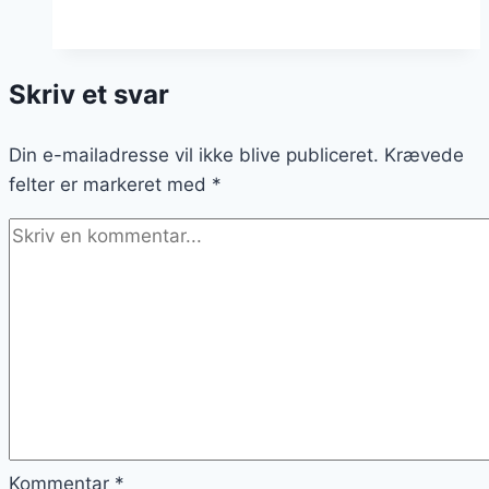
med
krydderurter
og
Skriv et svar
dild
Din e-mailadresse vil ikke blive publiceret.
Krævede
felter er markeret med
*
Kommentar
*