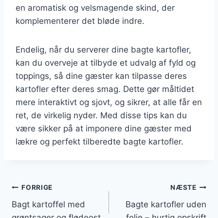
en aromatisk og velsmagende skind, der
komplementerer det bløde indre.
Endelig, når du serverer dine bagte kartofler,
kan du overveje at tilbyde et udvalg af fyld og
toppings, så dine gæster kan tilpasse deres
kartofler efter deres smag. Dette gør måltidet
mere interaktivt og sjovt, og sikrer, at alle får en
ret, de virkelig nyder. Med disse tips kan du
være sikker på at imponere dine gæster med
lækre og perfekt tilberedte bagte kartofler.
Indlægsnavigation
FORRIGE
NÆSTE
Bagt kartoffel med
Bagte kartofler uden
grøntsager og flødeost
folie – hurtig opskrift