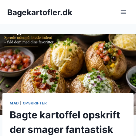
Fortsæt
Bagekartofler.dk
til
indhold
MAD
|
OPSKRIFTER
Bagte kartoffel opskrift
der smager fantastisk