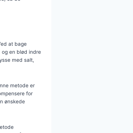
 Ved at bage
 og en blød indre
rysse med salt,
Denne metode er
ompensere for
den ønskede
metode