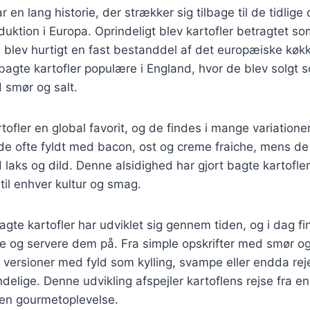
r en lang historie, der strækker sig tilbage til de tidlige
oduktion i Europa. Oprindeligt blev kartofler betragtet s
blev hurtigt en fast bestanddel af det europæiske køkke
bagte kartofler populære i England, hvor de blev solgt
 smør og salt.
tofler en global favorit, og de findes i mange variatione
de ofte fyldt med bacon, ost og creme fraiche, mens de
aks og dild. Denne alsidighed har gjort bagte kartofler t
 til enhver kultur og smag.
agte kartofler har udviklet sig gennem tiden, og i dag fi
e og servere dem på. Fra simple opskrifter med smør og 
ersioner med fyld som kylling, svampe eller endda reje
elige. Denne udvikling afspejler kartoflens rejse fra en
 en gourmetoplevelse.