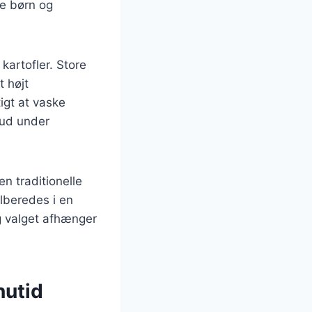
de børn og
kartofler. Store
t højt
tigt at vaske
 ud under
n traditionelle
lberedes i en
og valget afhænger
nutid