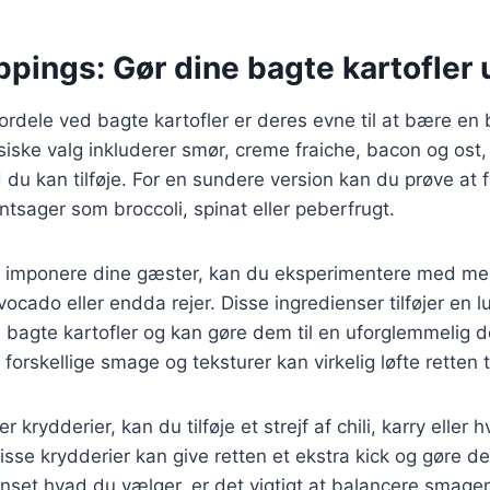
ppings: Gør dine bagte kartofler 
ordele ved bagte kartofler er deres evne til at bære en b
siske valg inkluderer smør, creme fraiche, bacon og ost
 du kan tilføje. For en sundere version kan du prøve at 
ntsager som broccoli, spinat eller peberfrugt.
t imponere dine gæster, kan du eksperimentere med mer
ocado eller endda rejer. Disse ingredienser tilføjer en l
e bagte kartofler og kan gøre dem til en uforglemmelig d
orskellige smage og teksturer kan virkelig løfte retten t
 krydderier, kan du tilføje et strejf af chili, karry eller h
Disse krydderier kan give retten et ekstra kick og gøre 
set hvad du vælger, er det vigtigt at balancere smage