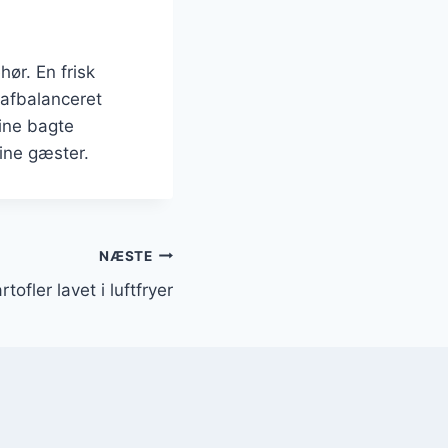
ør. En frisk
lafbalanceret
ine bagte
dine gæster.
NÆSTE
tofler lavet i luftfryer