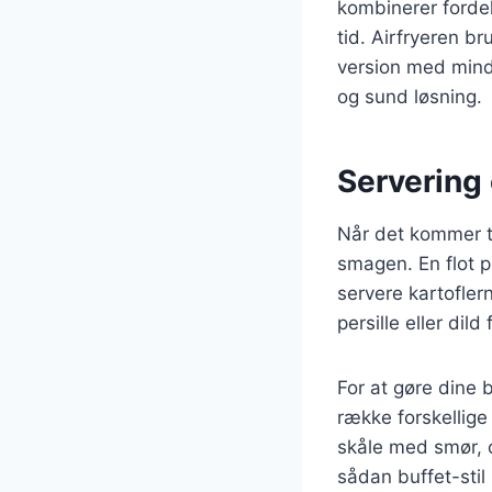
kombinerer forde
tid. Airfryeren br
version med mindr
og sund løsning.
Servering
Når det kommer ti
smagen. En flot p
servere kartofler
persille eller dild
For at gøre dine
række forskellige
skåle med smør, c
sådan buffet-stil