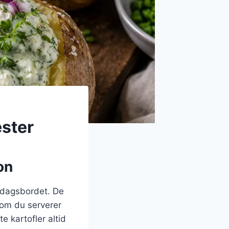
æster
on
iddagsbordet. De
 om du serverer
 kartofler altid