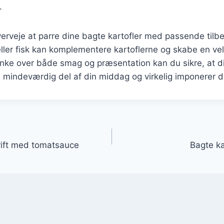
.
erveje at parre dine bagte kartofler med passende tilbeh
d eller fisk kan komplementere kartoflerne og skabe en ve
ænke over både smag og præsentation kan du sikre, at d
en mindeværdig del af din middag og virkelig imponerer 
gation
rift med tomatsauce
Bagte kar