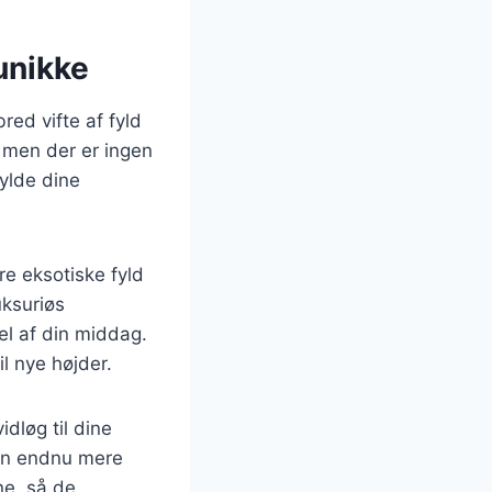
unikke
red vifte af fyld
, men der er ingen
fylde dine
e eksotiske fyld
uksuriøs
el af din middag.
il nye højder.
vidløg til dine
den endnu mere
ne, så de