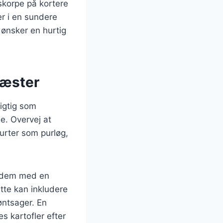
skorpe på kortere
rer i en sundere
 ønsker en hurtig
gæster
vigtig som
se. Overvej at
urter som purløg,
e dem med en
tte kan inkludere
øntsager. En
s kartofler efter