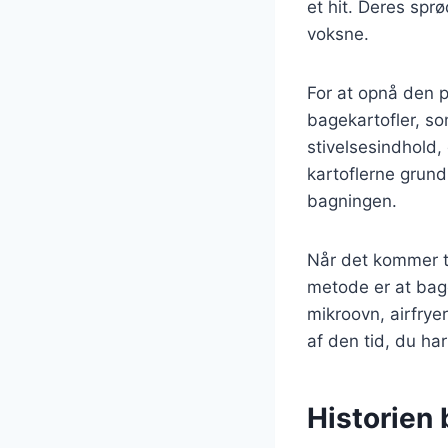
et hit. Deres spr
voksne.
For at opnå den pe
bagekartofler, som
stivelsesindhold, 
kartoflerne grun
bagningen.
Når det kommer ti
metode er at bage
mikroovn, airfrye
af den tid, du ha
Historien b