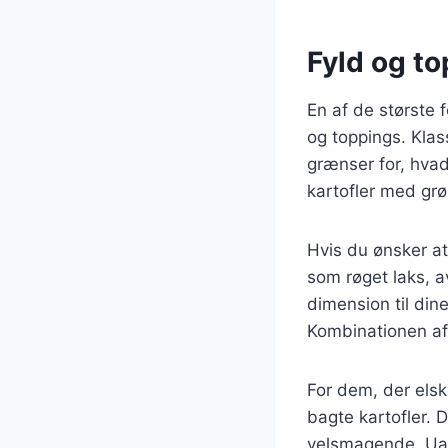
Fyld og to
En af de største f
og toppings. Klas
grænser for, hvad
kartofler med grø
Hvis du ønsker a
som røget laks, av
dimension til din
Kombinationen af f
For dem, der elsker
bagte kartofler. 
velsmagende. Uan