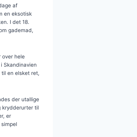
 dage af
om en eksotisk
n. I det 18.
 som gademad,
r over hele
 i Skandinavien
il en elsket ret,
ndes der utallige
krydderurter til
r, er
 simpel