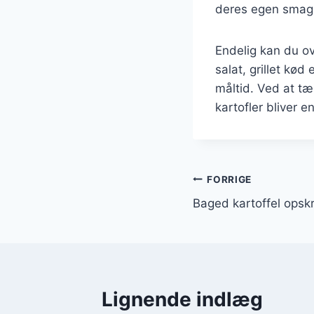
deres egen smag
Endelig kan du ov
salat, grillet kø
måltid. Ved at t
kartofler bliver 
Indlægsnavi
FORRIGE
Baged kartoffel opsk
Lignende indlæg