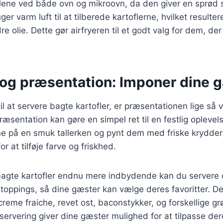
lene ved både ovn og mikroovn, da den giver en sprød 
uger varm luft til at tilberede kartoflerne, hvilket resulte
e olie. Dette gør airfryeren til et godt valg for dem, der
 og præsentation: Imponer dine 
l at servere bagte kartofler, er præsentationen lige så 
ræsentation kan gøre en simpel ret til en festlig oplevel
ne på en smuk tallerken og pynt dem med friske krydder
 for at tilføje farve og friskhed.
 bagte kartofler endnu mere indbydende kan du server
 toppings, så dine gæster kan vælge deres favoritter. De
reme fraiche, revet ost, baconstykker, og forskellige gr
 servering giver dine gæster mulighed for at tilpasse dere