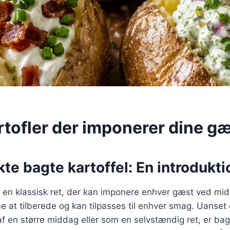
rtofler der imponerer dine g
te bagte kartoffel: En introdukti
er en klassisk ret, der kan imponere enhver gæst ved m
e at tilberede og kan tilpasses til enhver smag. Uanset
 en større middag eller som en selvstændig ret, er bagte