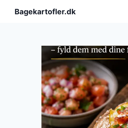
Fortsæt
Bagekartofler.dk
til
indhold