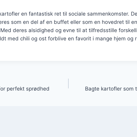
kartofler en fantastisk ret til sociale sammenkomster. De
eres som en del af en buffet eller som en hovedret til e
d deres alsidighed og evne til at tilfredsstille forskell
ldt med chili og ost forblive en favorit i mange hjem og 
gation
 for perfekt sprødhed
Bagte kartofler som t