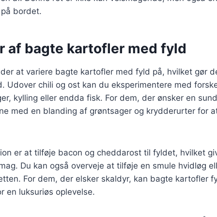
på bordet.
r af bagte kartofler med fyld
der at variere bagte kartofler med fyld på, hvilket gør de
hed. Udover chili og ost kan du eksperimentere med forske
r, kylling eller endda fisk. For dem, der ønsker en sund
rne med en blanding af grøntsager og krydderurter for a
on er at tilføje bacon og cheddarost til fyldet, hvilket gi
smag. Du kan også overveje at tilføje en smule hvidløg ell
retten. For dem, der elsker skaldyr, kan bagte kartofler 
or en luksuriøs oplevelse.