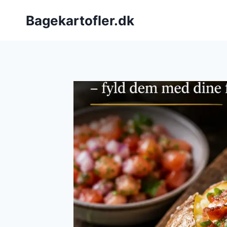
Fortsæt
Bagekartofler.dk
til
indhold