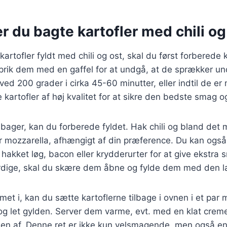
r du bagte kartofler med chili og
kartofler fyldt med chili og ost, skal du først forberede 
prik dem med en gaffel for at undgå, at de sprækker u
ed 200 grader i cirka 45-60 minutter, eller indtil de er
e kartofler af høj kvalitet for at sikre den bedste smag o
bager, kan du forberede fyldet. Hak chili og bland det 
 mozzarella, afhængigt af din præference. Du kan også t
hakket løg, bacon eller krydderurter for at give ekstra 
ærdige, skal du skære dem åbne og fylde dem med den l
et i, kan du sætte kartoflerne tilbage i ovnen i et par mi
og let gylden. Server dem varme, evt. med en klat creme 
iden af. Denne ret er ikke kun velsmagende, men også en 