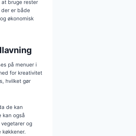
 at bruge rester
 der er både
k og økonomisk
dlavning
ses på menuer i
ed for kreativitet
, hvilket gør
 da de kan
De kan også
e vegetarer og
e køkkener.