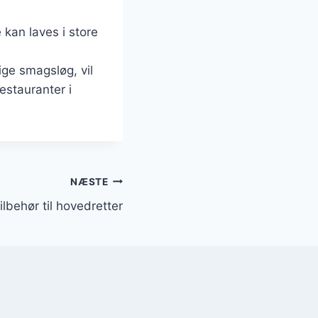
 kan laves i store
n
ige smagsløg, vil
restauranter i
NÆSTE
ilbehør til hovedretter