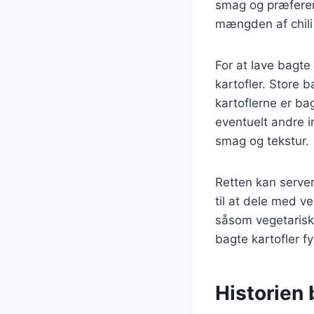
smag og præferen
mængden af chili
For at lave bagte 
kartofler. Store b
kartoflerne er ba
eventuelt andre i
smag og tekstur.
Retten kan server
til at dele med ve
såsom vegetariske
bagte kartofler f
Historien 