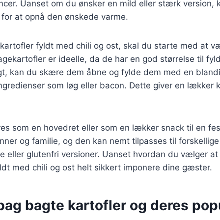
cer. Uanset om du ønsker en mild eller stærk version, 
 for at opnå den ønskede varme.
kartofler fyldt med chili og ost, skal du starte med at v
agekartofler er ideelle, da de har en god størrelse til fyl
gt, kan du skære dem åbne og fylde dem med en blanding
ngredienser som løg eller bacon. Dette giver en lækker 
es som en hovedret eller som en lækker snack til en fes
nner og familie, og den kan nemt tilpasses til forskellig
 eller glutenfri versioner. Uanset hvordan du vælger at 
yldt med chili og ost helt sikkert imponere dine gæster.
bag bagte kartofler og deres popu