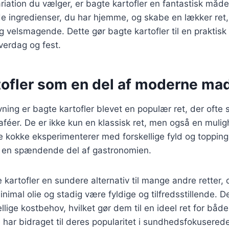
riation du vælger, er bagte kartofler en fantastisk måde
e ingredienser, du har hjemme, og skabe en lækker ret,
 og velsmagende. Dette gør bagte kartofler til en praktis
hverdag og fest.
tofler som en del af moderne ma
ing er bagte kartofler blevet en populær ret, der ofte 
aféer. De er ikke kun en klassisk ret, men også en muligh
 kokke eksperimenterer med forskellige fyld og toppings
il en spændende del af gastronomien.
kartofler en sundere alternativ til mange andre retter,
nimal olie og stadig være fyldige og tilfredsstillende. 
kellige kostbehov, hvilket gør dem til en ideel ret for båd
 har bidraget til deres popularitet i sundhedsfokusered