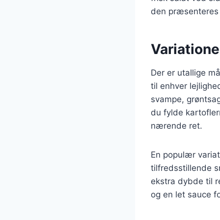
den præsenteres 
Variatione
Der er utallige må
til enhver lejlig
svampe, grøntsage
du fylde kartofle
nærende ret.
En populær variati
tilfredsstillende 
ekstra dybde til 
og en let sauce f