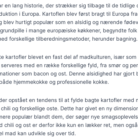
r en lang historie, der strækker sig tilbage til de tidlige
duktion i Europa. Kartoflen blev først bragt til Europa f
 blev hurtigt populær som en alsidig og nærende fødeva
 grundpille i mange europæiske køkkener, begyndte folk
ed forskellige tilberedningsmetoder, herunder bagning.
e kartofler blevet en fast del af madkulturen, især som t
 serveres med en række forskellige fyld, fra smør og pers
tioner som bacon og ost. Denne alsidighed har gjort ba
t både hjemmekokke og professionelle kokke.
 der opstået en tendens til at fylde bagte kartofler med
hili og forskellige oste. Dette har givet en ny dimension
mere populær blandt dem, der søger nye smagsoplevels
ed chili og ost er derfor ikke kun en lækker ret, men ogs
el mad kan udvikle sig over tid.