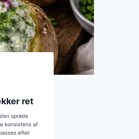
ækker ret
r den sprøde
e konsistens af
passes efter