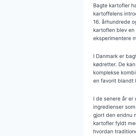
Bagte kartofler ha
kartoffelens intro
16. århundrede og
kartoflen blev en
eksperimentere m
I Danmark er bagt
kødretter. De kan
komplekse kombina
en favorit bland
I de senere år er
ingredienser som c
gjort den endnu 
kartofler fyldt m
hvordan tradition