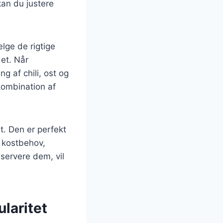
kan du justere
ælge de rigtige
det. Når
 af chili, ost og
kombination af
t. Den er perfekt
e kostbehov,
servere dem, vil
laritet