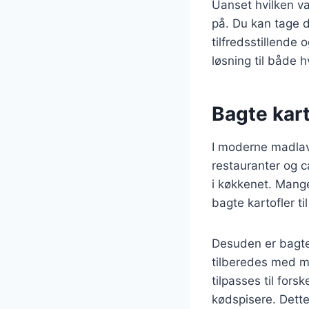
Uanset hvilken va
på. Du kan tage d
tilfredsstillende
løsning til både 
Bagte kar
I moderne madlavn
restauranter og c
i køkkenet. Mange
bagte kartofler t
Desuden er bagte 
tilberedes med mi
tilpasses til fors
kødspisere. Dette