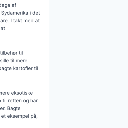
 dage af
ra Sydamerika i det
re. I takt med at
 at
ilbehør til
ille til mere
gte kartofler til
 mere eksotiske
 til retten og har
er. Bagte
å et eksempel på,