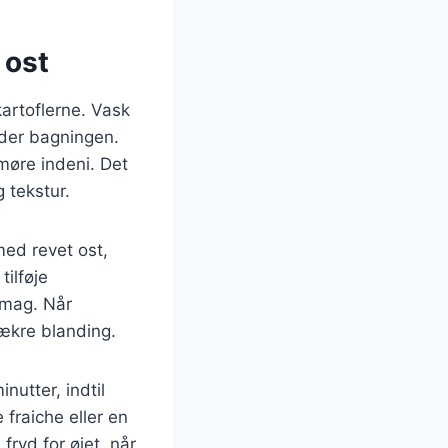
 ost
kartoflerne. Vask
nder bagningen.
 møre indeni. Det
g tekstur.
med revet ost,
ilføje
smag. Når
ækre blanding.
nutter, indtil
fraiche eller en
fryd for øjet, når