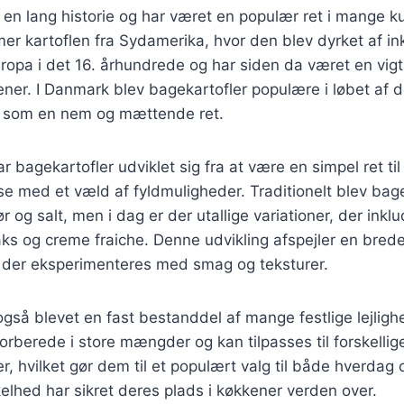
 en lang historie og har været en populær ret i mange ku
er kartoflen fra Sydamerika, hvor den blev dyrket af i
Europa i det 16. århundrede og har siden da været en vig
er. I Danmark blev bagekartofler populære i løbet af d
r som en nem og mættende ret.
ar bagekartofler udviklet sig fra at være en simpel ret til
lse med et væld af fyldmuligheder. Traditionelt blev bag
og salt, men i dag er der utallige variationer, der inklud
laks og creme fraiche. Denne udvikling afspejler en bred
 der eksperimenteres med smag og teksturer.
også blevet en fast bestanddel af mange festlige lejlighe
rberede i store mængder og kan tilpasses til forskellig
 hvilket gør dem til et populært valg til både hverdag 
elhed har sikret deres plads i køkkener verden over.