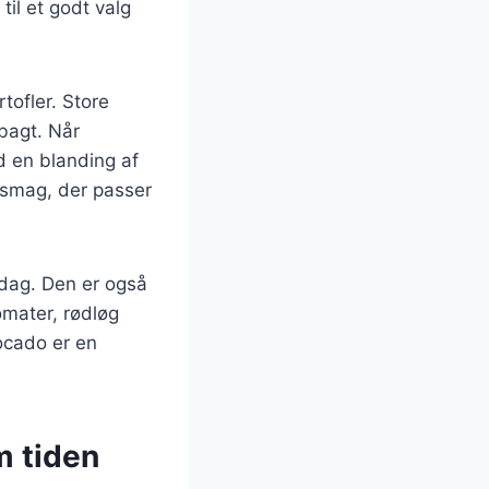
til et godt valg
tofler. Store
 bagt. Når
d en blanding af
g smag, der passer
ddag. Den er også
omater, rødløg
vocado er en
m tiden