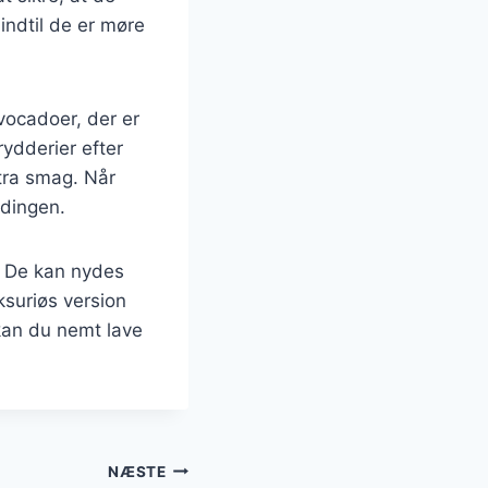
indtil de er møre
ocadoer, der er
rydderier efter
stra smag. Når
dingen.
. De kan nydes
ksuriøs version
 kan du nemt lave
NÆSTE