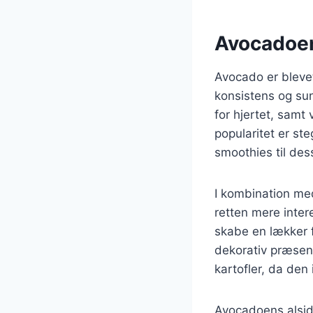
Avocadoen
Avocado er bleve
konsistens og su
for hjertet, samt
popularitet er ste
smoothies til des
I kombination med
retten mere inte
skabe en lækker f
dekorativ præsent
kartofler, da den
Avocadoens alsidi