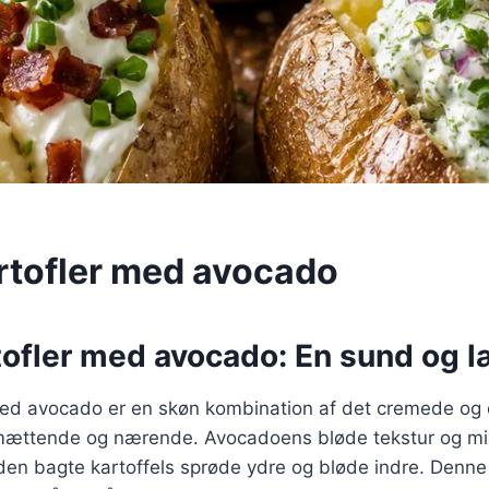
rtofler med avocado
tofler med avocado: En sund og l
med avocado er en skøn kombination af det cremede og
 mættende og nærende. Avocadoens bløde tekstur og m
en bagte kartoffels sprøde ydre og bløde indre. Denne 