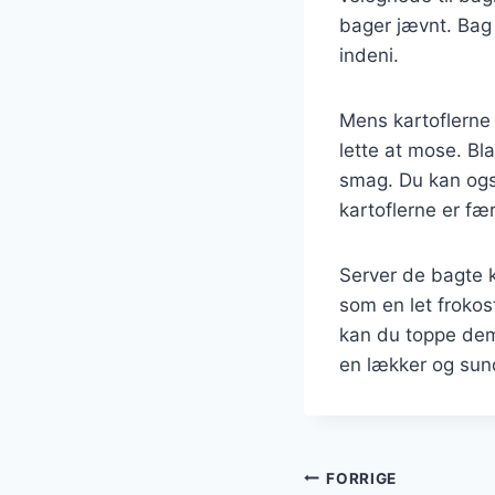
bager jævnt. Bag 
indeni.
Mens kartoflerne
lette at mose. Bl
smag. Du kan også
kartoflerne er f
Server de bagte 
som en let frokost
kan du toppe dem 
en lækker og sund
Indlægsnavi
FORRIGE