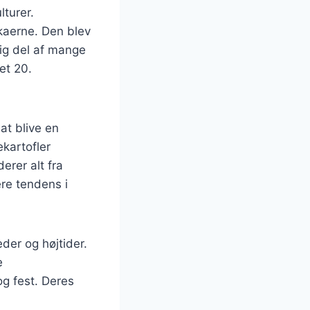
lturer.
nkaerne. Den blev
tig del af mange
et 20.
 at blive en
ekartofler
erer alt fra
ere tendens i
der og højtider.
e
og fest. Deres