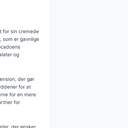
t for sin cremede
, som er gavnlige
vocadoens
alater og
ension, der gør
derier for at
erne for en mere
rtner for
ster, der ønsker