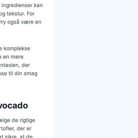
e ingredienser kan
og tekstur. For
arry også være en
re komplekse
be en mere
ntasien, der
sse til din smag
avocado
ælge de rigtige
tofler, der er
t sikre, at de