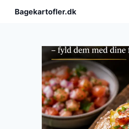
Fortsæt
Bagekartofler.dk
til
indhold