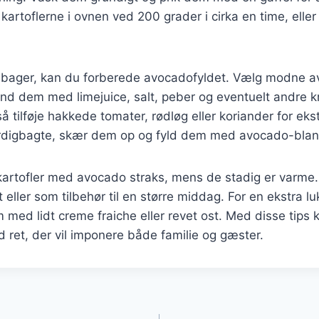
kartoflerne i ovnen ved 200 grader i cirka en time, eller 
 bager, kan du forberede avocadofyldet. Vælg modne av
and dem med limejuice, salt, peber og eventuelt andre k
 tilføje hakkede tomater, rødløg eller koriander for ek
ærdigbagte, skær dem op og fyld dem med avocado-blan
kartofler med avocado straks, mens de stadig er varme
 eller som tilbehør til en større middag. For en ekstra lu
med lidt creme fraiche eller revet ost. Med disse tips
 ret, der vil imponere både familie og gæster.
gation