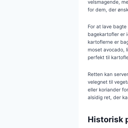
velsmagende, men 
for dem, der ønsk
For at lave bagte
bagekartofler er i
kartoflerne er ba
moset avocado, lid
perfekt til kartofl
Retten kan server
velegnet til vege
eller koriander f
alsidig ret, der k
Historisk