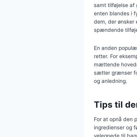
samt tilføjelse a
enten blandes i fy
dem, der ønsker e
spændende tilføje
En anden populær
retter. For eksemp
mættende hovedre
sætter grænser fo
og anledning.
Tips til d
For at opnå den p
ingredienser og fø
velegnede til bag