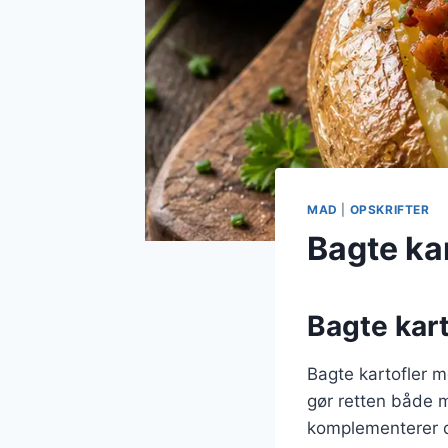
MAD
|
OPSKRIFTER
Bagte ka
Bagte kar
Bagte kartofler 
gør retten både
komplementerer d