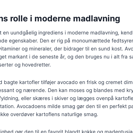
s rolle i moderne madlavning
t en uundgåelig ingrediens i moderne madlavning, kend
nde egenskaber. Den er rig på monoumættede fedtsyrer
 vitaminer og mineraler, der bidrager til en sund kost. A
get markant i de seneste år, og den bruges nu i alt fra s
serter og hovedretter.
 bagte kartofler tilføjer avocado en frisk og cremet dim
ressant og nærende. Den kan moses og blandes med kryd
yldning, eller skæres i skiver og lægges ovenpå kartofl
ation. Avocadoens milde smag gør den til en perfekt pa
 ikke overdøver kartoflens naturlige smag.
ghed gør den til en favorit blandt kokke og madentusia