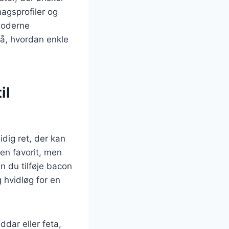
smagsprofiler og
 moderne
på, hvordan enkle
il
idig ret, der kan
en favorit, men
 du tilføje bacon
 hvidløg for en
ddar eller feta,