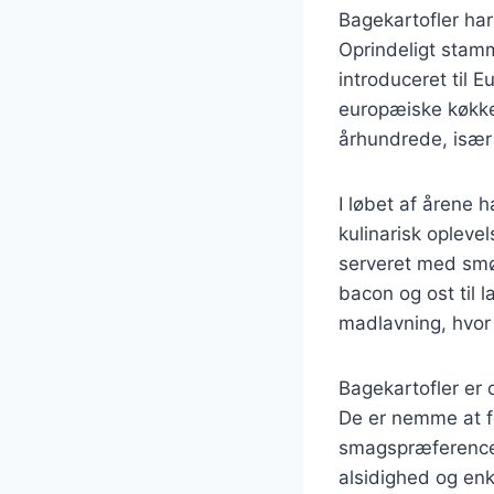
Bagekartofler har
Oprindeligt stamm
introduceret til 
europæiske køkken
århundrede, isæ
I løbet af årene h
kulinarisk opleve
serveret med smør 
bacon og ost til 
madlavning, hvor
Bagekartofler er 
De er nemme at fo
smagspræferencer,
alsidighed og enk