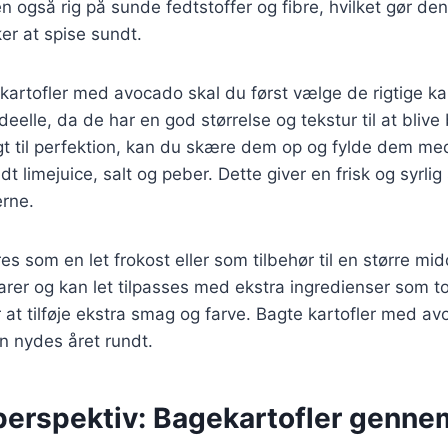
også rig på sunde fedtstoffer og fibre, hvilket gør den 
er at spise sundt.
 kartofler med avocado skal du først vælge de rigtige kar
deelle, da de har en god størrelse og tekstur til at blive
gt til perfektion, kan du skære dem op og fylde dem me
t limejuice, salt og peber. Dette giver en frisk og syrli
erne.
es som en let frokost eller som tilbehør til en større mi
tarer og kan let tilpasses med ekstra ingredienser som t
or at tilføje ekstra smag og farve. Bagte kartofler med a
an nydes året rundt.
 perspektiv: Bagekartofler genne