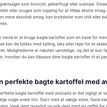
f grøntsager som broccoli, peberfrugt eller svampe. Diss
ldet eller bruges som topping for at tilføje ekstra smag 
n mere eksotisk smag, kan krydderier som chili eller k
lse.
 trend er at bruge bagte kartofler som en base for me
el kan de fyldes med kylling, laks eller rejer for at ska
t. Mulighederne er næsten uendelige, og det er kun fa
r, hvordan du kan tilpasse dine bagte kartofler til at pa
en perfekte bagte kartoffel med 
erfekte bagte kartoffel med avocado er det vigtigt at v
lge nogle enkle trin. Start med at vælge store, faste kar
ning. Vask dem grundigt og prik dem med en gaffel for a