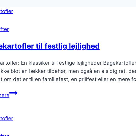
fter
kartofler til festlig lejlighed
rtofler: En klassiker til festlige lejligheder Bagekartof
ikke blot en lækker tilbehør, men også en alsidig ret, d
 om det er til en familiefest, en grillfest eller en mere
Bagekartofler
mere
til
festlig
lejlighed