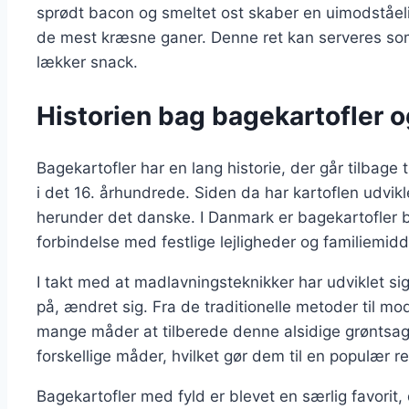
sprødt bacon og smeltet ost skaber en uimodståelig
de mest kræsne ganer. Denne ret kan serveres som
lækker snack.
Historien bag bagekartofler o
Bagekartofler har en lang historie, der går tilbage t
i det 16. århundrede. Siden da har kartoflen udvikle
herunder det danske. I Danmark er bagekartofler bl
forbindelse med festlige lejligheder og familiemid
I takt med at madlavningsteknikker har udviklet si
på, ændret sig. Fra de traditionelle metoder til m
mange måder at tilberede denne alsidige grøntsag
forskellige måder, hvilket gør dem til en populær 
Bagekartofler med fyld er blevet en særlig favorit,