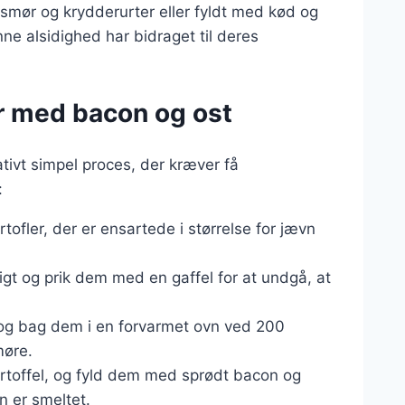
mør og krydderurter eller fyldt med kød og
ne alsidighed har bidraget til deres
er med bacon og ost
ativt simpel proces, der kræver få
:
tofler, der er ensartede i størrelse for jævn
igt og prik dem med en gaffel for at undgå, at
g bag dem i en forvarmet ovn ved 200
møre.
artoffel, og fyld dem med sprødt bacon og
n er smeltet.