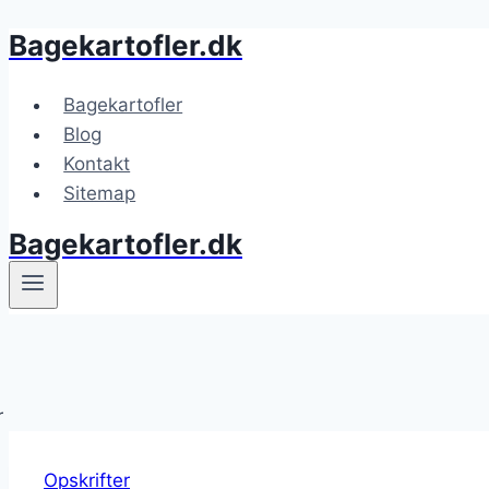
Bagekartofler.dk
Fortsæt
til
indhold
Bagekartofler
Blog
Kontakt
Sitemap
Bagekartofler.dk
Opskrifter