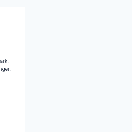
ark.
nger.