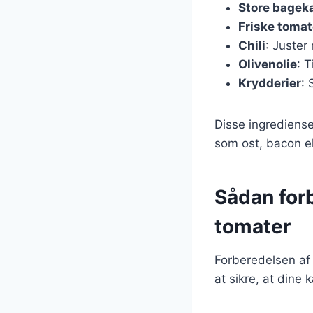
Store bageka
Friske tomat
Chili
: Juster
Olivenolie
: 
Krydderier
: 
Disse ingrediense
som ost, bacon el
Sådan forb
tomater
Forberedelsen af b
at sikre, at dine 