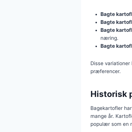
Bagte kartof
Bagte karto
Bagte kartof
næring.
Bagte kartof
Disse variationer
præferencer.
Historisk 
Bagekartofler har
mange år. Kartofl
populær som en n