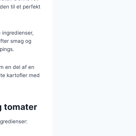
en til et perfekt
 ingredienser,
 efter smag og
pings.
om en del af en
te kartofler med
og tomater
ngredienser: