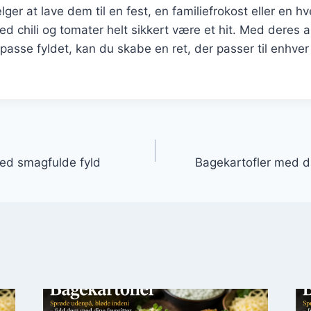
er at lave dem til en fest, en familiefrokost eller en h
ed chili og tomater helt sikkert være et hit. Med deres 
ilpasse fyldet, kan du skabe en ret, der passer til enhve
gation
ed smagfulde fyld
Bagekartofler med di