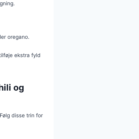
agning.
ler oregano.
lføje ekstra fyld
ili og
ølg disse trin for