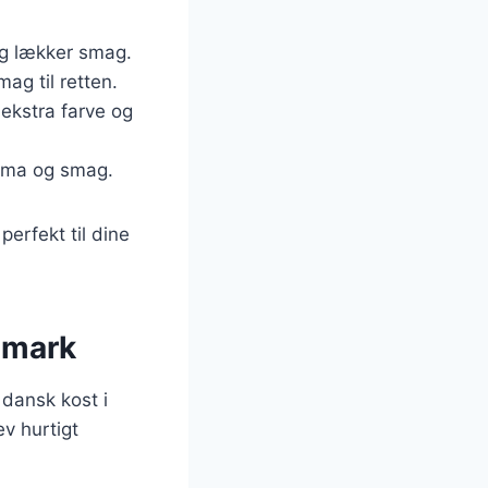
 og lækker smag.
ag til retten.
 ekstra farve og
roma og smag.
erfekt til dine
nmark
 dansk kost i
ev hurtigt