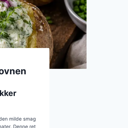
 ovnen
ækker
r den milde smag
mater. Denne ret