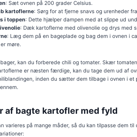
en
: Sæt ovnen på 200 grader Celsius.
b kartoflerne
: Sørg for at fjerne snavs og urenheder fra
s i toppen
: Dette hjælper dampen med at slippe ud un
ivenolie
: Dæk kartoflerne med olivenolie og drys med s
rne
: Læg dem på en bageplade og bag dem i ovnen i ca
e er møre.
bager, kan du forberede chili og tomater. Skær tomatern
 kartoflerne er næsten færdige, kan du tage dem ud af o
liblandingen, inden du sætter dem tilbage i ovnen i et p
igennem.
r af bagte kartofler med fyld
an varieres på mange måder, så du kan tilpasse dem til 
riationer: