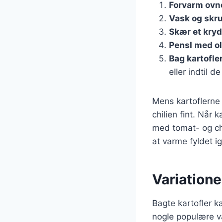
Forvarm ovn
Vask og skru
Skær et kryd
Pensl med ol
Bag kartofle
eller indtil d
Mens kartoflerne 
chilien fint. Når
med tomat- og chi
at varme fyldet 
Variatione
Bagte kartofler k
nogle populære va