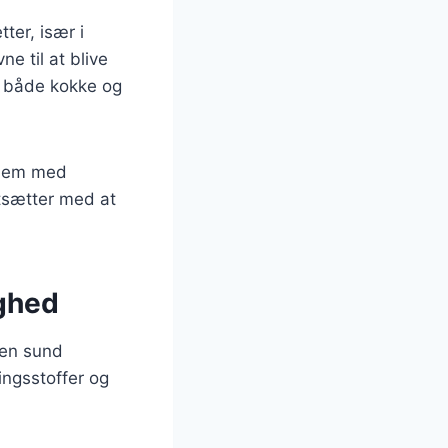
ter, især i
e til at blive
dt både kokke og
 dem med
rtsætter med at
ighed
 en sund
ingsstoffer og