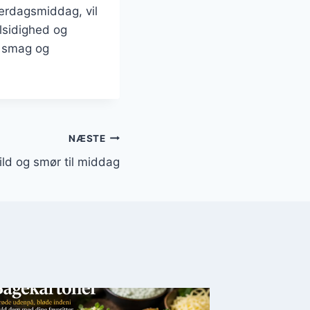
verdagsmiddag, vil
alsidighed og
r smag og
NÆSTE
ld og smør til middag