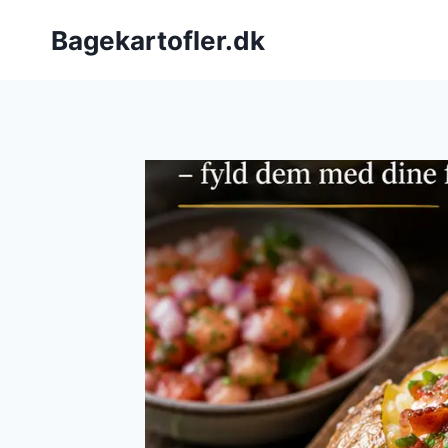
Fortsæt
Bagekartofler.dk
til
indhold