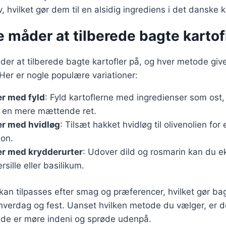
v, hvilket gør dem til en alsidig ingrediens i det danske 
e måder at tilberede bagte kartof
åder at tilberede bagte kartofler på, og hver metode giv
er er nogle populære variationer:
er med fyld
: Fyld kartoflerne med ingredienser som ost,
r en mere mættende ret.
er med hvidløg
: Tilsæt hakket hvidløg til olivenolien for
on.
er med krydderurter
: Udover dild og rosmarin kan du 
sille eller basilikum.
kan tilpasses efter smag og præferencer, hvilket gør bagt
e hverdag og fest. Uanset hvilken metode du vælger, er de
il de er møre indeni og sprøde udenpå.