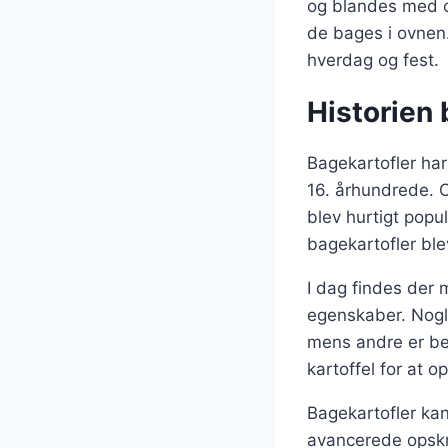
og blandes med ol
de bages i ovnen.
hverdag og fest.
Historien 
Bagekartofler har 
16. århundrede. O
blev hurtigt popu
bagekartofler ble
I dag findes der 
egenskaber. Nogle
mens andre er bedr
kartoffel for at o
Bagekartofler kan
avancerede opskri