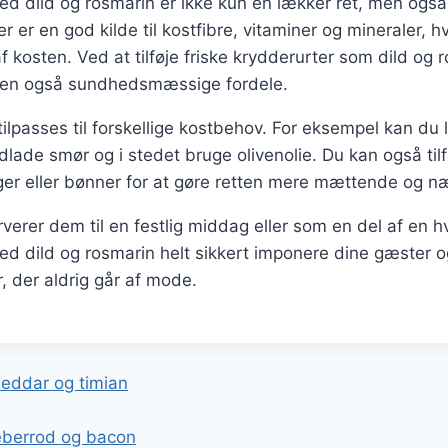
ed dild og rosmarin er ikke kun en lækker ret, men ogs
r er en god kilde til kostfibre, vitaminer og mineraler, hv
 kosten. Ved at tilføje friske krydderurter som dild og 
men også sundhedsmæssige fordele.
ilpasses til forskellige kostbehov. For eksempel kan du
dlade smør og i stedet bruge olivenolie. Du kan også tilf
ger eller bønner for at gøre retten mere mættende og n
erer dem til en festlig middag eller som en del af en 
ed dild og rosmarin helt sikkert imponere dine gæster og
r, der aldrig går af mode.
gation
eddar og timian
eberrod og bacon