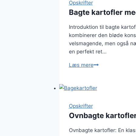
smør
Opskrifter
Bagte kartofler me
Introduktion til bagte kart
kombinerer den bløde konsi
velsmagende, men også nære
en perfekt ret…
Bagte
Læs mere
kartofler
med
laksefyld
Opskrifter
Ovnbagte kartofler
Ovnbagte kartofler: En klas