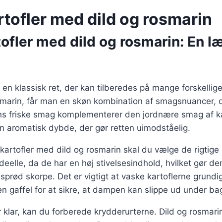
rtofler med dild og rosmarin
ofler med dild og rosmarin: En l
r en klassisk ret, der kan tilberedes på mange forskelli
osmarin, får man en skøn kombination af smagsnuancer, der
ens friske smag komplementerer den jordnære smag af k
 en aromatisk dybde, der gør retten uimodståelig.
 kartofler med dild og rosmarin skal du vælge de rigtige 
ideelle, da de har en høj stivelsesindhold, hvilket gør d
 sprød skorpe. Det er vigtigt at vaske kartoflerne grundi
 gaffel for at sikre, at dampen kan slippe ud under ba
r klar, kan du forberede krydderurterne. Dild og rosmari