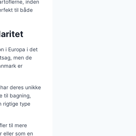
rtoflerne, inden
rfekt til både
aritet
on i Europa i det
ntsag, men de
anmark er
 har deres unikke
 til bagning,
 rigtige type
er til mere
r eller som en