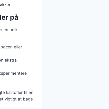
køkken.
ler på
er en unik
 bacon eller
 en ekstra
eksperimentere
e kartofler til en
t vigtigt at bage