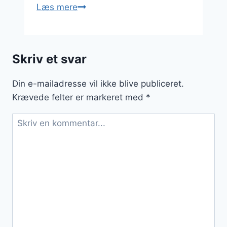
Bagte
Læs mere
kartofler
med
bacon,
Skriv et svar
løg
og
Din e-mailadresse vil ikke blive publiceret.
parmesan
Krævede felter er markeret med
*