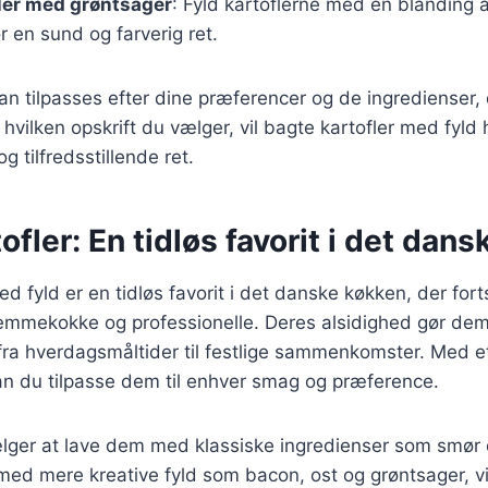
ler med grøntsager
: Fyld kartoflerne med en blanding
r en sund og farverig ret.
an tilpasses efter dine præferencer og de ingredienser, d
hvilken opskrift du vælger, vil bagte kartofler med fyld 
 tilfredsstillende ret.
ofler: En tidløs favorit i det dan
ed fyld er en tidløs favorit i det danske køkken, der for
emmekokke og professionelle. Deres alsidighed gør dem ti
 fra hverdagsmåltider til festlige sammenkomster. Med e
an du tilpasse dem til enhver smag og præference.
ger at lave dem med klassiske ingredienser som smør og
ed mere kreative fyld som bacon, ost og grøntsager, vil