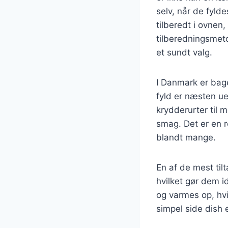
selv, når de fylde
tilberedt i ovnen
tilberedningsmeto
et sundt valg.
I Danmark er bage
fyld er næsten ue
krydderurter til 
smag. Det er en r
blandt mange.
En af de mest tilt
hvilket gør dem id
og varmes op, hvi
simpel side dish e