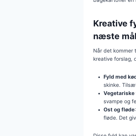
bagekartofler en 
Kreative fy
næste mål
Når det kommer ti
kreative forslag, 
Fyld med kø
skinke. Tilsæ
Vegetariske 
svampe og fe
Ost og fløde
fløde. Det g
Disse fyld kan va