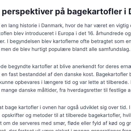
 perspektiver på bagekartofler 
 en lang historie i Danmark, hvor de har været en vigtig 
oflen blev introduceret i Europa i det 16. århundrede og 
er. I begyndelsen blev kartoflerne ofte betragtet som e
 men de blev hurtigt populære blandt alle samfundslag.
rede begyndte kartofler at blive anerkendt for deres e
 en fast bestanddel af den danske kost. Bagekartofler 
unne opbevares i længere tid og var lette at tilberede. 
 mange danske måltider, fra hverdagsretter til festlige 
t bage kartofler i ovnen har også udviklet sig over tid. 
opskrifter og metoder til at tilberede bagekartofler, hvi
et om de serveres med smør, fløde eller fyld af kød og g