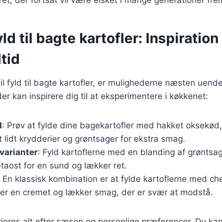
ret, der fortsat vil være elsket i mange generationer fre
ld til bagte kartofler: Inspiration t
tid
l fyld til bagte kartofler, er mulighederne næsten uende
der kan inspirere dig til at eksperimentere i køkkenet:
d
: Prøv at fylde dine bagekartofler med hakket oksekød, k
t lidt krydderier og grøntsager for ekstra smag.
varianter
: Fyld kartoflerne med en blanding af grøntsa
taost for en sund og lækker ret.
: En klassisk kombination er at fylde kartoflerne med c
iver en cremet og lækker smag, der er svær at modstå.
rieres alt efter sæson og personlige præferencer. Du ka