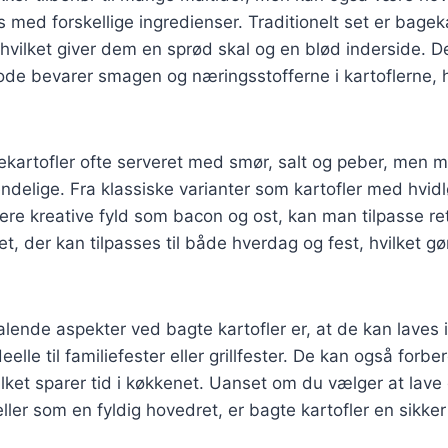
s med forskellige ingredienser. Traditionelt set er bagek
, hvilket giver dem en sprød skal og en blød inderside. 
de bevarer smagen og næringsstofferne i kartoflerne, hv
kartofler ofte serveret med smør, salt og peber, men m
ndelige. Fra klassiske varianter som kartofler med hvid
mere kreative fyld som bacon og ost, kan man tilpasse ret
et, der kan tilpasses til både hverdag og fest, hvilket g
alende aspekter ved bagte kartofler er, at de kan laves i
eelle til familiefester eller grillfester. De kan også for
lket sparer tid i køkkenet. Uanset om du vælger at lav
ller som en fyldig hovedret, er bagte kartofler en sikker