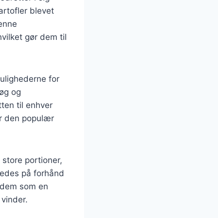
artofler blevet
Denne
ilket gør dem til
ulighederne for
løg og
ten til enhver
ør den populær
 store portioner,
beredes på forhånd
e dem som en
 vinder.