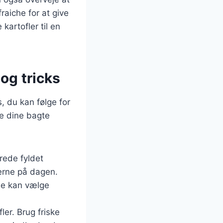
raiche for at give
kartofler til en
 og tricks
s, du kan følge for
re dine bagte
erede fyldet
lerne på dagen.
rne kan vælge
er. Brug friske