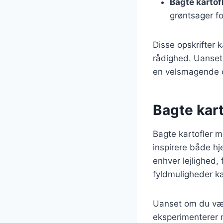
Bagte kartof
grøntsager fo
Disse opskrifter k
rådighed. Uanset 
en velsmagende og
Bagte kart
Bagte kartofler m
inspirere både hj
enhver lejlighed,
fyldmuligheder k
Uanset om du væl
eksperimenterer m