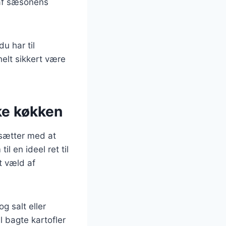
 af sæsonens
u har til
helt sikkert være
ske køkken
tsætter med at
l en ideel ret til
t væld af
 salt eller
 bagte kartofler