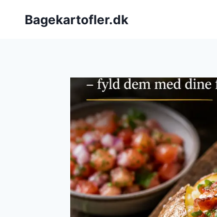
Fortsæt
Bagekartofler.dk
til
indhold