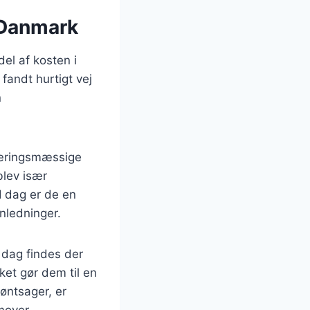
i Danmark
del af kosten i
fandt hurtigt vej
n
rnæringsmæssige
blev især
I dag er de en
anledninger.
I dag findes der
lket gør dem til en
røntsager, er