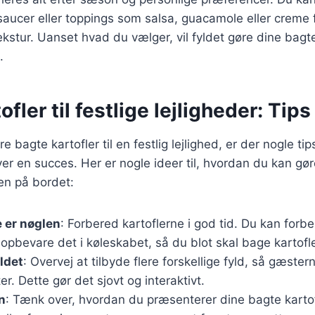
e saucer eller toppings som salsa, guacamole eller creme f
kstur. Uanset hvad du vælger, vil fyldet gøre dine bagte 
.
fler til festlige lejligheder: Tips
e bagte kartofler til en festlig lejlighed, er der nogle tip
iver en succes. Her er nogle ideer til, hvordan du kan gø
rnen på bordet:
 er nøglen
: Forbered kartoflerne i god tid. Du kan forb
opbevare det i køleskabet, så du blot skal bage kartof
yldet
: Overvej at tilbyde flere forskellige fyld, så gæste
er. Dette gør det sjovt og interaktivt.
n
: Tænk over, hvordan du præsenterer dine bagte kartofl