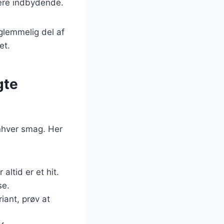
mere indbydende.
rglemmelig del af
et.
gte
enhver smag. Her
altid er et hit.
se.
iant, prøv at