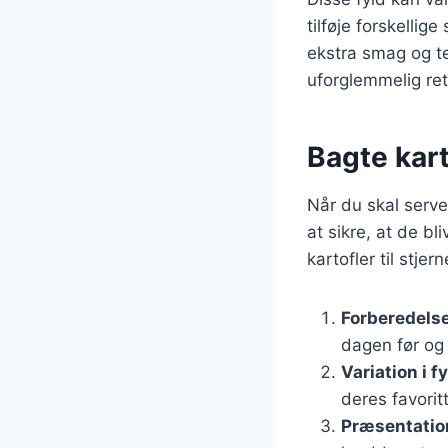
tilføje forskellig
ekstra smag og te
uforglemmelig ret
Bagte karto
Når du skal server
at sikre, at de bl
kartofler til stje
Forberedelse
dagen før og 
Variation i f
deres favoritt
Præsentatio