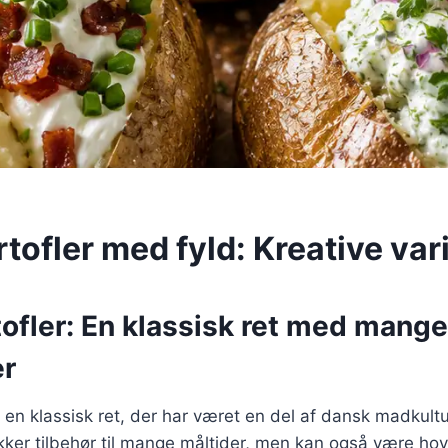
tofler med fyld: Kreative var
ofler: En klassisk ret med mange
er
r en klassisk ret, der har været en del af dansk madkult
kker tilbehør til mange måltider, men kan også være hove