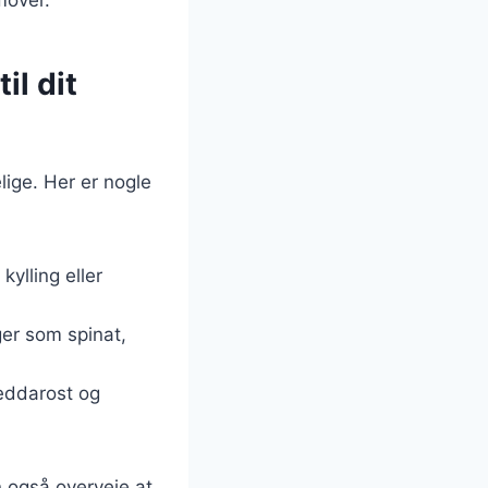
mover.
il dit
lige. Her er nogle
ylling eller
ger som spinat,
heddarost og
n også overveje at