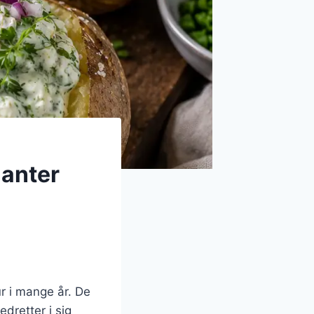
ianter
ur i mange år. De
dretter i sig