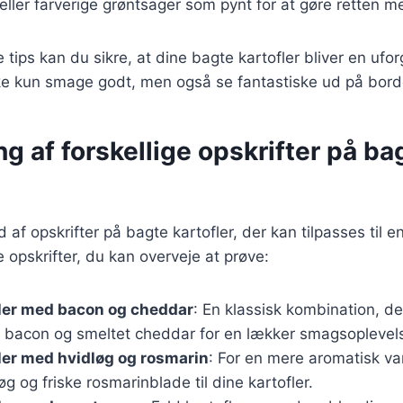
eller farverige grøntsager som pynt for at gøre retten 
 tips kan du sikre, at dine bagte kartofler bliver en ufo
ikke kun smage godt, men også se fantastiske ud på bord
g af forskellige opskrifter på ba
d af opskrifter på bagte kartofler, der kan tilpasses til 
 opskrifter, du kan overveje at prøve:
fler med bacon og cheddar
: En klassisk kombination, der 
t bacon og smeltet cheddar for en lækker smagsoplevel
ler med hvidløg og rosmarin
: For en mere aromatisk var
øg og friske rosmarinblade til dine kartofler.