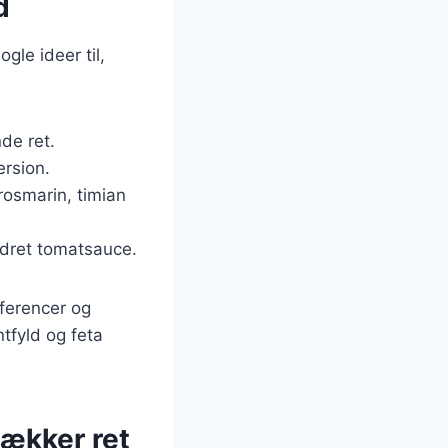
d
gle ideer til,
nde ret.
ersion.
rosmarin, timian
ydret tomatsauce.
æferencer og
tfyld og feta
lækker ret