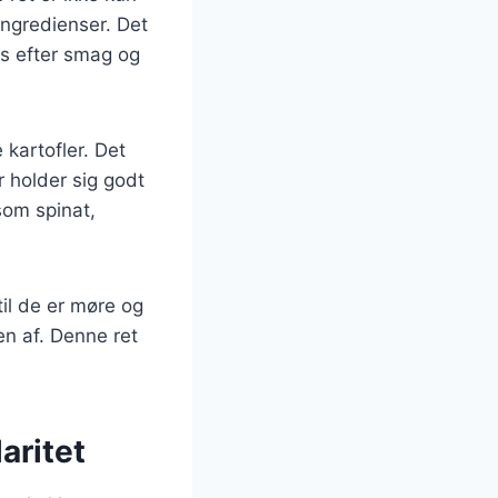
ngredienser. Det
es efter smag og
 kartofler. Det
 holder sig godt
som spinat,
il de er møre og
en af. Denne ret
aritet