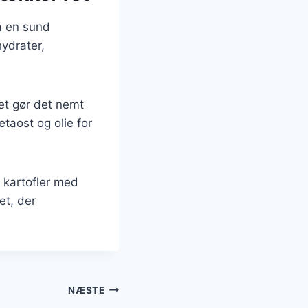
å en sund
ydrater,
ket gør det nemt
taost og olie for
 kartofler med
et, der
NÆSTE