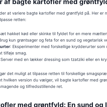
r af bagte kartofler med grøntfyl
r at variere bagte kartofler med grøntfyld på. Her er no
lpasse retten:
lsæt hakket kød eller skinke til fyldet for en mere mætte
 Brug kun grøntsager og feta for en sund og vegetarisk v
urter
: Eksperimenter med forskellige krydderurter som 
at tilføje smag.
: Server med en lækker dressing som tzatziki eller en kr
gør det muligt at tilpasse retten til forskellige smagspr
 hvilken version du vælger, vil bagte kartofler med grøn
smagende og tilfredsstillende ret.
ofler med grøntfyld: En sund og 