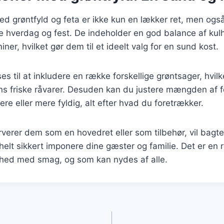
ed grøntfyld og feta er ikke kun en lækker ret, men ogs
 hverdag og fest. De indeholder en god balance af kulh
iner, hvilket gør dem til et ideelt valg for en sund kost.
es til at inkludere en række forskellige grøntsager, hvil
s friske råvarer. Desuden kan du justere mængden af fe
tere eller mere fyldig, alt efter hvad du foretrækker.
erer dem som en hovedret eller som tilbehør, vil bagte
helt sikkert imponere dine gæster og familie. Det er en r
hed med smag, og som kan nydes af alle.
gation