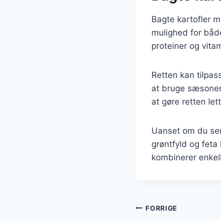
Bagte kartofler m
mulighed for både
proteiner og vitam
Retten kan tilpass
at bruge sæsonen
at gøre retten let
Uanset om du serv
grøntfyld og feta 
kombinerer enkel
Indlægsnavi
FORRIGE