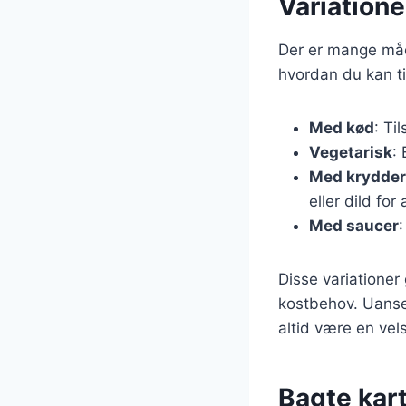
Variatione
Der er mange måde
hvordan du kan ti
Med kød
: Ti
Vegetarisk
:
Med krydder
eller dild for 
Med saucer
Disse variationer 
kostbehov. Uanset
altid være en vel
Bagte kart