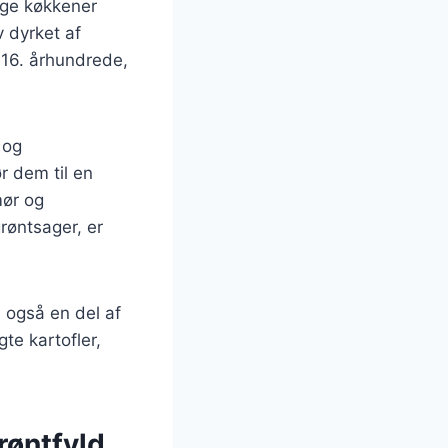
nge køkkener
 dyrket af
t 16. århundrede,
 og
r dem til en
mør og
røntsager, er
 også en del af
te kartofler,
røntfyld