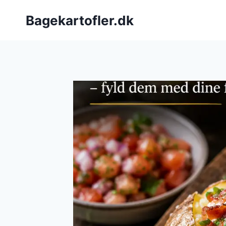
Fortsæt
Bagekartofler.dk
til
indhold