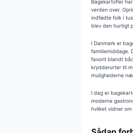
Bagekartofler har
verden over. Opri
indfødte folk i tu
blev den hurtigt 
I Danmark er bagek
familiemiddage. D
favorit blandt b
krydderurter til 
mulighederne næ
I dag er bagekar
moderne gastronom
hvilket vidner om 
Sådan for