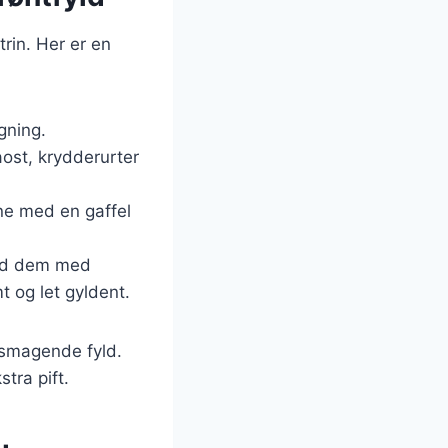
trin. Her er en
gning.
ost, krydderurter
rne med en gaffel
yld dem med
t og let gyldent.
elsmagende fyld.
stra pift.