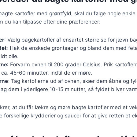
bagte kartofler med grøntfyld, skal du følge nogle enkle 
m du kan tilpasse efter dine præferencer:
er
: Vælg bagekartofler af ensartet størrelse for jævn ba
det
: Hak de ønskede grøntsager og bland dem med feta
idt olie.
rne
: Forvarm ovnen til 200 grader Celsius. Prik kartofle
ca. 45-60 minutter, indtil de er møre.
erne
: Tag kartoflerne ud af ovnen, skær dem åbne og f
Bag dem i yderligere 10-15 minutter, så fyldet bliver varm
sikrer, at du får lækre og møre bagte kartofler med et v
e forskellige krydderier og saucer for at give retten et ek