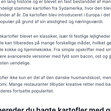
 en lang historie og er blevet en fast bestanddel af ma
ndeligt stammer kartoflen fra Sydamerika, hvor den blev
sinder af år. Da kartoflen blev introduceret i Europa i de
populær på grund af sin alsidighed og næringsværdi.
artofler blevet en klassiker, især til festlige lejligheder
e kan tilberedes på mange forskellige måder, hvilket gø
åde kokke og hjemmekokke. Fra simple opskrifter med s
mere avancerede versioner med fyld som bacon, ost og g
sten uendelige.
tofler ikke kun en del af den danske husmandskost, men
i. Mange restauranter tilbyder kreative retter med bag
deres fortsatte popularitet.
bereder du bagte kartofler med g