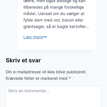
lækre, men også alsidige og kan
tilberedes på mange forskellige
måder. Uanset om du vælger at
fylde dem med ost, bacon eller
grøntsager, så er bagte kartofler…
Bagte
Læs mere
kartofler
til
grillmad
Skriv et svar
med
seasoning
Din e-mailadresse vil ikke blive publiceret.
Krævede felter er markeret med
*