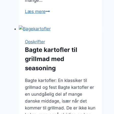
mange…
Bagekartofler
Læs mere
i
ovnen:
En
simpel
Opskrifter
opskrift
Bagte kartofler til
grillmad med
seasoning
Bagte kartofler: En klassiker til
grillmad og fest Bagte kartofler er
en uundgåelig del af mange
danske middage, især når det
kommer til grillmad. De er ikke kun