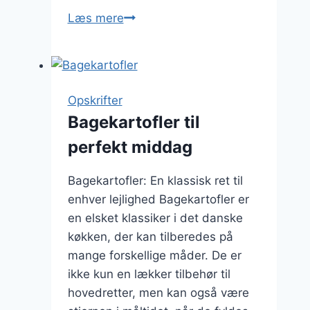
Bagte
Læs mere
kartofler
med
rejer
og
Opskrifter
hvidløgssauce
Bagekartofler til
perfekt middag
Bagekartofler: En klassisk ret til
enhver lejlighed Bagekartofler er
en elsket klassiker i det danske
køkken, der kan tilberedes på
mange forskellige måder. De er
ikke kun en lækker tilbehør til
hovedretter, men kan også være