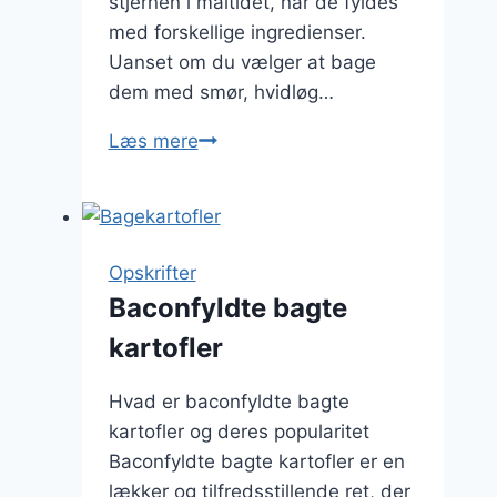
stjernen i måltidet, når de fyldes
med forskellige ingredienser.
Uanset om du vælger at bage
dem med smør, hvidløg…
Bagekartofler
Læs mere
til
perfekt
middag
Opskrifter
Baconfyldte bagte
kartofler
Hvad er baconfyldte bagte
kartofler og deres popularitet
Baconfyldte bagte kartofler er en
lækker og tilfredsstillende ret, der