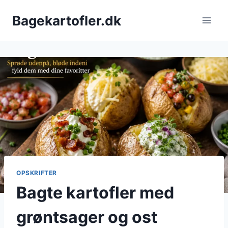
Fortsæt
Bagekartofler.dk
til
indhold
OPSKRIFTER
Bagte kartofler med
grøntsager og ost