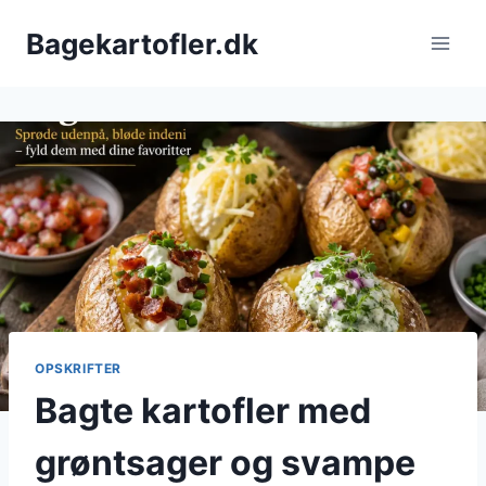
Fortsæt
Bagekartofler.dk
til
indhold
OPSKRIFTER
Bagte kartofler med
grøntsager og svampe