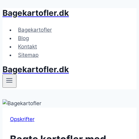
Bagekartofler.dk
Fortsæt
til
indhold
Bagekartofler
Blog
Kontakt
Sitemap
Bagekartofler.dk
Opskrifter