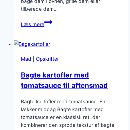
bage dem i ovnen, grille dem eller
tilberede dem…
Bagekartofler
Læs mere
til
grillmad:
Sæsonens
must-
Mad
|
Opskrifter
have
Bagte kartofler med
tomatsauce til aftensmad
Bagte kartofler med tomatsauce: En
lækker middag Bagte kartofler med
tomatsauce er en klassisk ret, der
kombinerer den sprøde tekstur af bagte