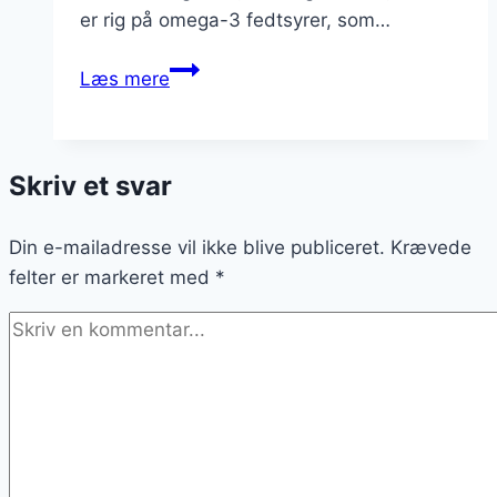
er rig på omega-3 fedtsyrer, som…
Bagte
Læs mere
kartofler
med
laks
Skriv et svar
og
fløde
Din e-mailadresse vil ikke blive publiceret.
Krævede
felter er markeret med
*