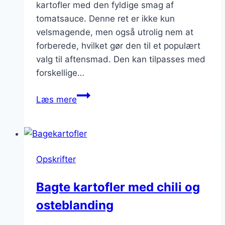
kartofler med den fyldige smag af
tomatsauce. Denne ret er ikke kun
velsmagende, men også utrolig nem at
forberede, hvilket gør den til et populært
valg til aftensmad. Den kan tilpasses med
forskellige…
Bagte
Læs mere
kartofler
med
tomatsauce
til
Opskrifter
aftensmad
Bagte kartofler med chili og
osteblanding