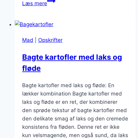
Bakkt
Læs mere
kartoffel
fyldning
af
tun
Mad
|
Opskrifter
og
grøntsager
Bagte kartofler med laks og
fløde
Bagte kartofler med laks og fløde: En
lækker kombination Bagte kartofler med
laks og fløde er en ret, der kombinerer
den sprøde tekstur af bagte kartofler med
den delikate smag af laks og den cremede
konsistens fra fløden. Denne ret er ikke
kun velsmagende, men også sund, da laks