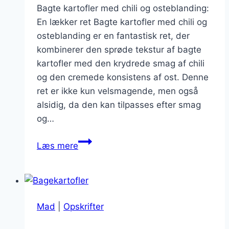
Bagte kartofler med chili og osteblanding:
En lækker ret Bagte kartofler med chili og
osteblanding er en fantastisk ret, der
kombinerer den sprøde tekstur af bagte
kartofler med den krydrede smag af chili
og den cremede konsistens af ost. Denne
ret er ikke kun velsmagende, men også
alsidig, da den kan tilpasses efter smag
og…
Bagte
Læs mere
kartofler
med
chili
og
Mad
|
Opskrifter
osteblanding