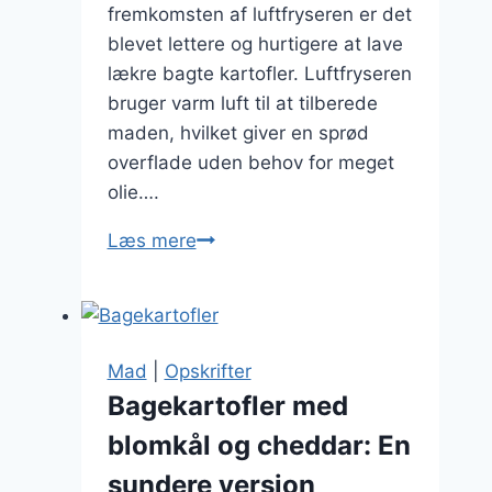
fremkomsten af luftfryseren er det
blevet lettere og hurtigere at lave
lækre bagte kartofler. Luftfryseren
bruger varm luft til at tilberede
maden, hvilket giver en sprød
overflade uden behov for meget
olie….
Bagte
Læs mere
kartofler
i
luftfryer
på
Mad
|
Opskrifter
kort
Bagekartofler med
tid
blomkål og cheddar: En
sundere version