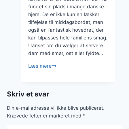
fundet sin plads i mange danske
hjem. De er ikke kun en lækker
tilføjelse til middagsbordet, men
også en fantastisk hovedret, der
kan tilpasses hele familiens smag.
Uanset om du vælger at servere
dem med smør, ost eller fyldte…
Bagte
Læs mere
kartofler
som
hovedret
Skriv et svar
for
hele
Din e-mailadresse vil ikke blive publiceret.
familien
Krævede felter er markeret med
*