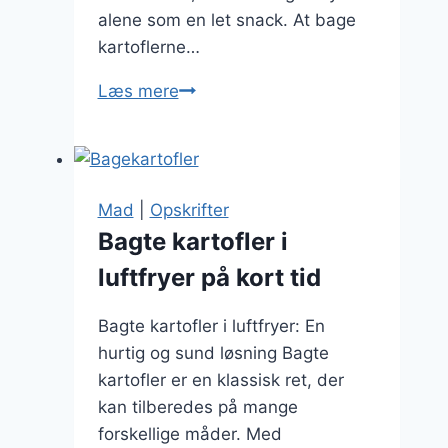
alene som en let snack. At bage
kartoflerne…
Bagte
Læs mere
kartofler
med
rosmarin
og
Mad
|
Opskrifter
dild
Bagte kartofler i
luftfryer på kort tid
Bagte kartofler i luftfryer: En
hurtig og sund løsning Bagte
kartofler er en klassisk ret, der
kan tilberedes på mange
forskellige måder. Med