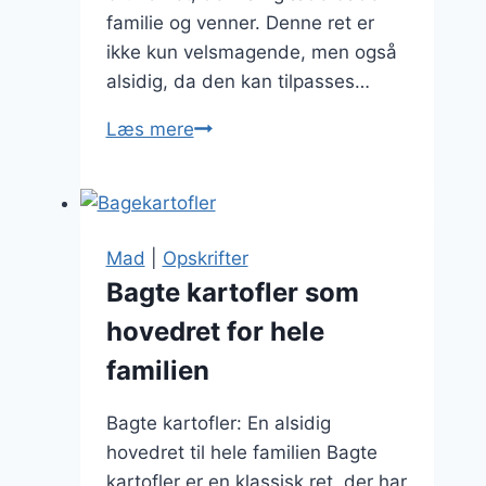
familie og venner. Denne ret er
ikke kun velsmagende, men også
alsidig, da den kan tilpasses…
Bagte
Læs mere
kartofler
til
brunch
med
Mad
|
Opskrifter
ost
Bagte kartofler som
og
hovedret for hele
bacon
familien
Bagte kartofler: En alsidig
hovedret til hele familien Bagte
kartofler er en klassisk ret, der har