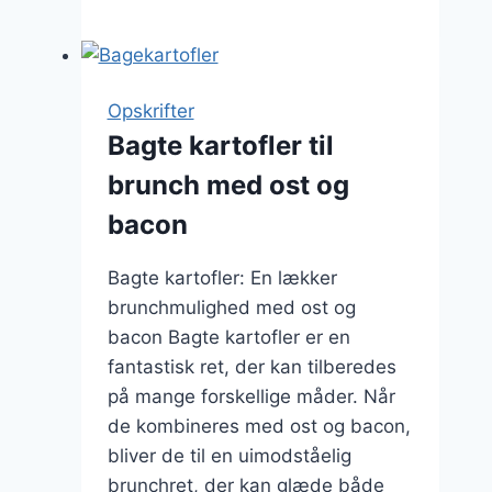
kartofler
med
ovnbagt
kylling
Opskrifter
i
Bagte kartofler til
sauce
brunch med ost og
bacon
Bagte kartofler: En lækker
brunchmulighed med ost og
bacon Bagte kartofler er en
fantastisk ret, der kan tilberedes
på mange forskellige måder. Når
de kombineres med ost og bacon,
bliver de til en uimodståelig
brunchret, der kan glæde både