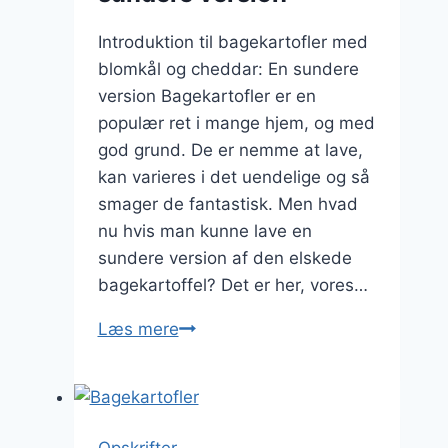
Introduktion til bagekartofler med
blomkål og cheddar: En sundere
version Bagekartofler er en
populær ret i mange hjem, og med
god grund. De er nemme at lave,
kan varieres i det uendelige og så
smager de fantastisk. Men hvad
nu hvis man kunne lave en
sundere version af den elskede
bagekartoffel? Det er her, vores…
Bagekartofler
Læs mere
med
blomkål
og
cheddar:
Opskrifter