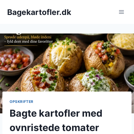
Fortsæt
Bagekartofler.dk
til
indhold
OPSKRIFTER
Bagte kartofler med
ovnristede tomater