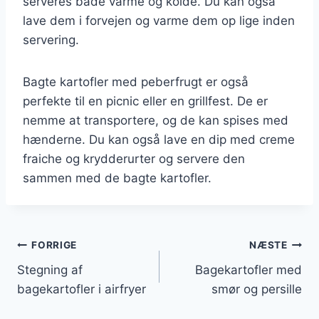
serveres både varme og kolde. Du kan også
lave dem i forvejen og varme dem op lige inden
servering.
Bagte kartofler med peberfrugt er også
perfekte til en picnic eller en grillfest. De er
nemme at transportere, og de kan spises med
hænderne. Du kan også lave en dip med creme
fraiche og krydderurter og servere den
sammen med de bagte kartofler.
Indlægsnavigation
FORRIGE
NÆSTE
Stegning af
Bagekartofler med
bagekartofler i airfryer
smør og persille