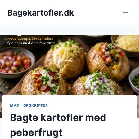
Fortsæt
Bagekartofler.dk
til
indhold
MAD
|
OPSKRIFTER
Bagte kartofler med
peberfrugt