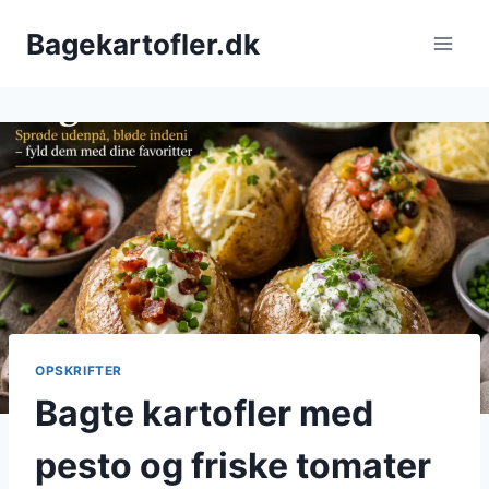
Fortsæt
Bagekartofler.dk
til
indhold
OPSKRIFTER
Bagte kartofler med
pesto og friske tomater