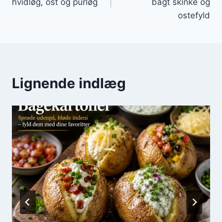
hvidløg, ost og purløg
bagt skinke og
ostefyld
Lignende indlæg