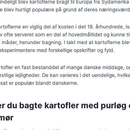
ndeligt blev kartoflerne bragt til Europa fra Sydamerika 
e blev hurtigt populære på grund af deres næringsværdi
rtoflerne en vigtig del af kosten i det 18. århundrede, i
v ofte serveret som en del af hovedmåltidet og kunne t
 måder, herunder bagning. I takt med at kartoflerne bl
eksperimentere med forskellige opskrifter og fyld.
rtofler en fast bestanddel af mange danske middage, og
tlige lejligheder. De kan varieres i det uendelige, hvilke
ortsat er populær blandt danskerne.
r du bagte kartofler med purløg
mør