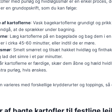
tofler med purløg og hvidløgssmør er en enkel proces, d
 er en grundopskrift, som du kan følge:
 af kartoflerne
: Vask bagekartoflerne grundigt og pri
 undgå, at de sprækker under bagning.
erne
: Læg kartoflerne på en bageplade og bag dem i en
r i cirka 45-60 minutter, eller indtil de er møre.
ssmør
: Smelt smørret og tilsæt hakket hvidløg og finthak
 lad det simre i et par minutter.
år kartoflerne er færdige, skær dem åbne og hæld hvid
ra purløg, hvis ønskes.
n varieres med forskellige krydderurter og toppings, så 
 af bagte kartofler til festlige le