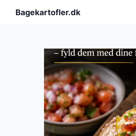
Fortsæt
Bagekartofler.dk
til
indhold