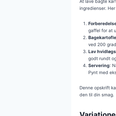
At lave bagte kar
ingredienser. Her
Forberedelse
gaffel for at
Bagekartofl
ved 200 grade
Lav hvidløg
godt rundt og
Servering
: N
Pynt med ekst
Denne opskrift ka
den til din smag.
Variationer