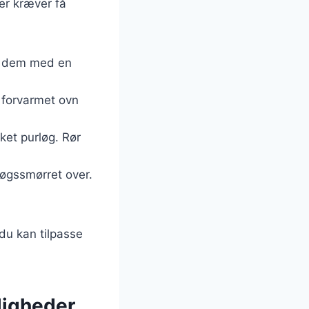
er kræver få
kk dem med en
 forvarmet ovn
ket purløg. Rør
løgssmørret over.
du kan tilpasse
jligheder