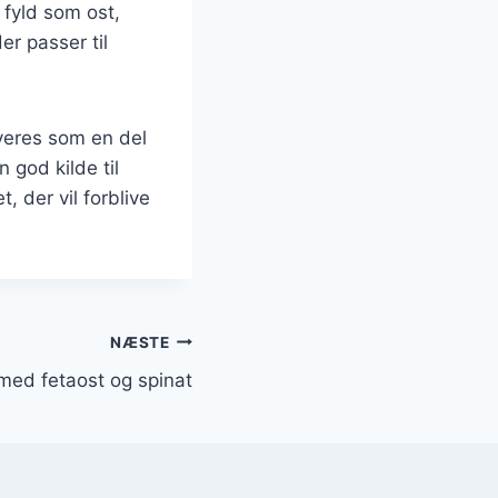
 fyld som ost,
er passer til
veres som en del
 god kilde til
, der vil forblive
NÆSTE
med fetaost og spinat