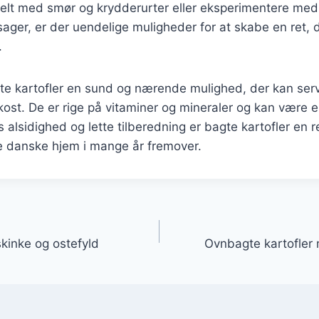
pelt med smør og krydderurter eller eksperimentere med
sager, er der uendelige muligheder for at skabe en ret, d
.
te kartofler en sund og nærende mulighed, der kan ser
kost. De er rige på vitaminer og mineraler og kan være en
alsidighed og lette tilberedning er bagte kartofler en ret
ge danske hjem i mange år fremover.
gation
kinke og ostefyld
Ovnbagte kartofler 