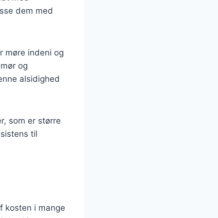
lpasse dem med
er møre indeni og
smør og
Denne alsidighed
r, som er større
istens til
af kosten i mange