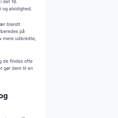
i det 16.
 og alsidighed.
sær blandt
ilberedes på
ev mere udbredte,
 de findes ofte
t gør dem til en
 og