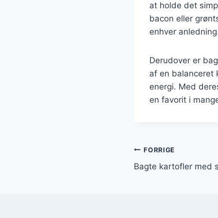
at holde det sim
bacon eller grønt
enhver anledning
Derudover er bag
af en balanceret 
energi. Med deres 
en favorit i man
Indlægsnavi
FORRIGE
Bagte kartofler med s