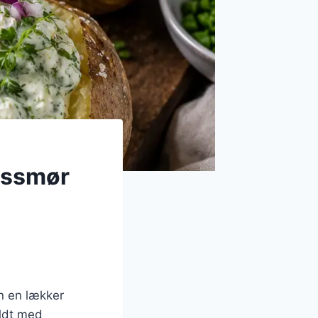
gssmør
un en lækker
yldt med