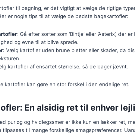
ofler til bagning, er det vigtigt at vælge de rigtige type
Her er nogle tips til at vælge de bedste bagekartofler:
rtofler
: Gå efter sorter som ‘Bintje’ eller ‘Asterix’, der e
ighed og evne til at blive sprøde.
er
: Vælg kartofler uden brune pletter eller skader, da di
ksturen.
ælg kartofler af ensartet størrelse, så de bager jævnt.
e kartofler kan gøre en stor forskel i den endelige ret.
fler: En alsidig ret til enhver lej
ed purløg og hvidløgssmør er ikke kun en lækker ret, me
n tilpasses til mange forskellige smagspræferencer. Ua