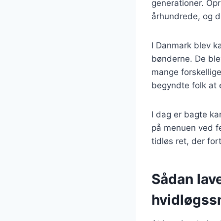
generationer. Opri
århundrede, og d
I Danmark blev ka
bønderne. De ble
mange forskellige
begyndte folk at 
I dag er bagte ka
på menuen ved fes
tidløs ret, der f
Sådan lave
hvidløgss