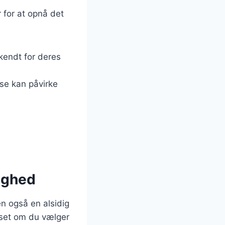
r for at opnå det
r kendt for deres
sse kan påvirke
lighed
n også en alsidig
nset om du vælger