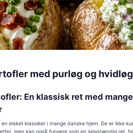
rtofler med purløg og hvidlø
ofler: En klassisk ret med mange
r
r en elsket klassiker i mange danske hjem. De er ikke k
dretter, men kan også fungere som en selvstændig ret, f