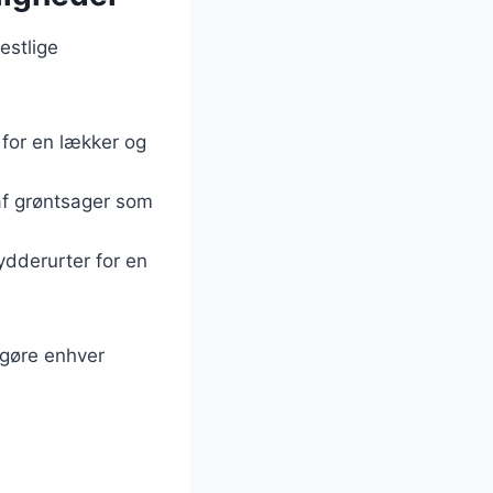
festlige
 for en lækker og
af grøntsager som
rydderurter for en
 gøre enhver