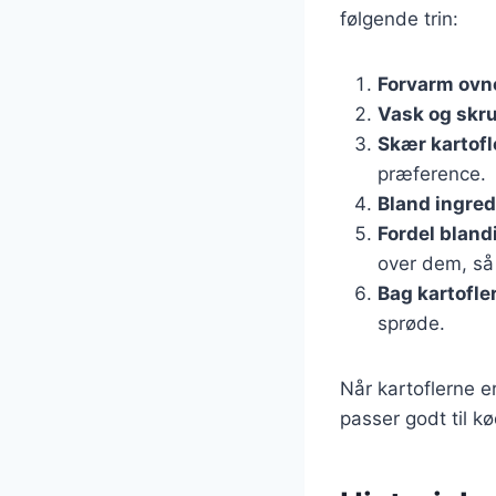
følgende trin:
Forvarm ovn
Vask og skru
Skær kartofl
præference.
Bland ingre
Fordel blan
over dem, så
Bag kartofle
sprøde.
Når kartoflerne e
passer godt til kø