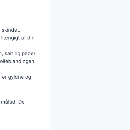
 skindet.
fhængigt af din
n, salt og peber.
nolieblandingen
e er gyldne og
 måltid. De