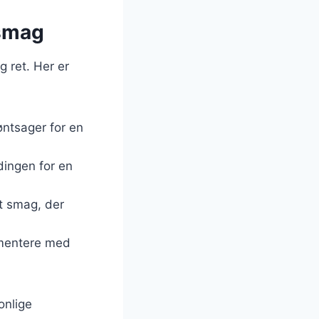
 smag
g ret. Her er
øntsager for en
ndingen for en
et smag, der
imentere med
onlige