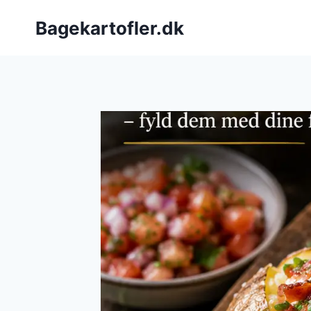
Fortsæt
Bagekartofler.dk
til
indhold