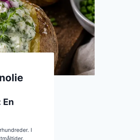
nolie
: En
århundreder. I
tmåltider.