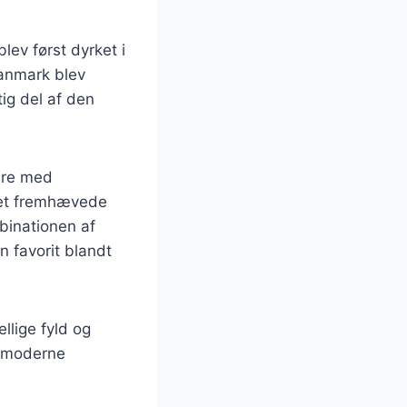
blev først dyrket i
Danmark blev
tig del af den
ere med
det fremhævede
binationen af
n favorit blandt
ellige fyld og
e moderne