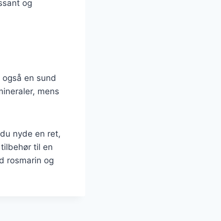
ssant og
n også en sund
g mineraler, mens
du nyde en ret,
lbehør til en
ed rosmarin og