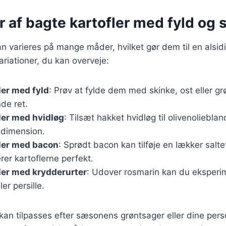
r af bagte kartofler med fyld og
an varieres på mange måder, hvilket gør dem til en alsidi
riationer, du kan overveje:
ler med fyld
: Prøv at fylde dem med skinke, ost eller gr
de ret.
ler med hvidløg
: Tilsæt hakket hvidløg til olivenoliebla
dimension.
fler med bacon
: Sprødt bacon kan tilføje en lækker salt
er kartoflerne perfekt.
ler med krydderurter
: Udover rosmarin kan du eksper
ler persille.
 kan tilpasses efter sæsonens grøntsager eller dine pers