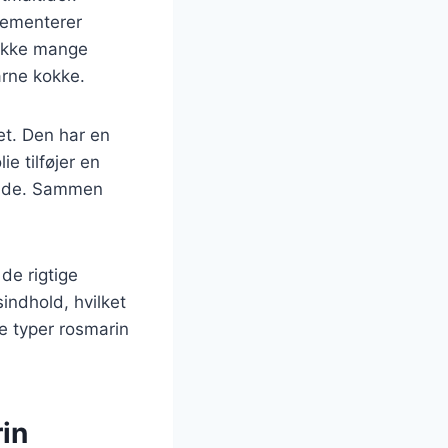
lementerer
 ikke mange
arne kokke.
t. Den har en
ie tilføjer en
ende. Sammen
de rigtige
sindhold, hvilket
e typer rosmarin
rin