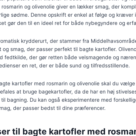
 rosmarin og olivenolie giver en lækker smag, der komp
rlige sødme. Denne opskrift er enkel at følge og kræver
lket gør den til en ideel ret for både nybegyndere og erf
romatisk krydderurt, der stammer fra Middelhavsområde
t og smag, der passer perfekt til bagte kartofler. Olivenol
d fedtkilde, der gør retten både velsmagende og nær
edienser en ret, der er både sund og tilfredsstillende.
bagte kartofler med rosmarin og olivenolie skal du vælge 
befales at bruge bagekartofler, da de har en høj stivelse
til bagning. Du kan også eksperimentere med forskellig
smag, der passer bedst til dine præferencer.
er til bagte kartofler med rosma