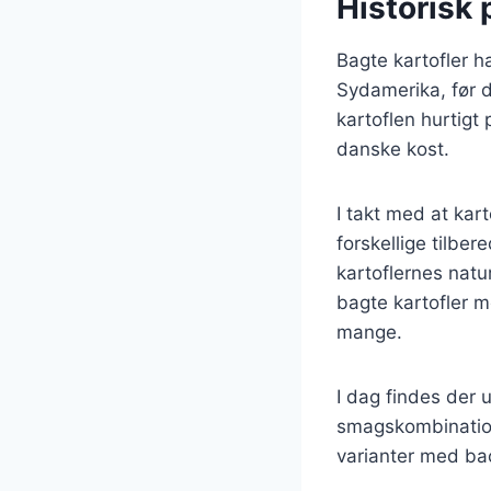
Historisk 
Bagte kartofler ha
Sydamerika, før d
kartoflen hurtigt
danske kost.
I takt med at ka
forskellige tilb
kartoflernes natu
bagte kartofler m
mange.
I dag findes der u
smagskombination
varianter med ba