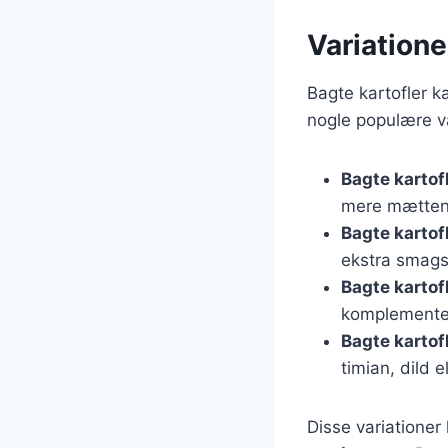
Variatione
Bagte kartofler k
nogle populære va
Bagte kartof
mere mætten
Bagte kartof
ekstra smags
Bagte karto
komplementer
Bagte kartof
timian, dild el
Disse variationer