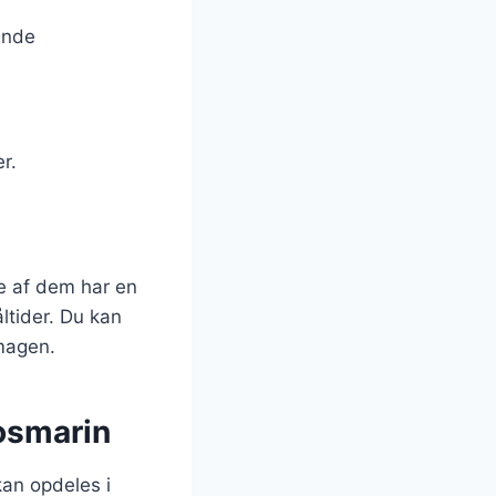
ende
r.
te af dem har en
ltider. Du kan
smagen.
osmarin
kan opdeles i