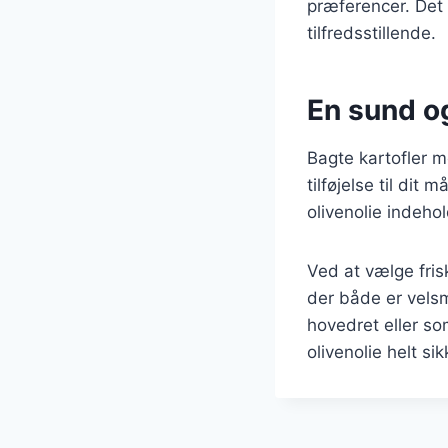
præferencer. Det 
tilfredsstillende.
En sund og 
Bagte kartofler m
tilføjelse til dit 
olivenolie indeho
Ved at vælge fri
der både er vels
hovedret eller so
olivenolie helt s