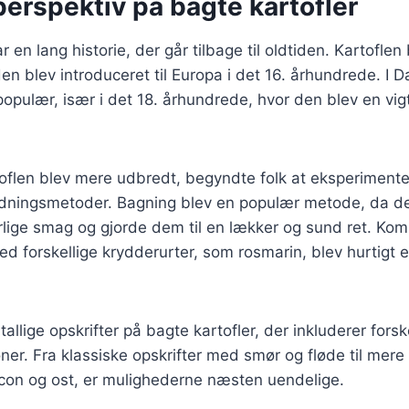
perspektiv på bagte kartofler
r en lang historie, der går tilbage til oldtiden. Kartoflen 
en blev introduceret til Europa i det 16. århundrede. I 
 populær, især i det 18. århundrede, hvor den blev en vig
rtoflen blev mere udbredt, begyndte folk at eksperiment
eredningsmetoder. Bagning blev en populær metode, da 
rlige smag og gjorde dem til en lækker og sund ret. Kom
ed forskellige krydderurter, som rosmarin, blev hurtigt e
tallige opskrifter på bagte kartofler, der inkluderer forsk
er. Fra klassiske opskrifter med smør og fløde til mer
con og ost, er mulighederne næsten uendelige.