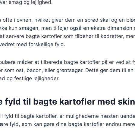
ver smag og lejlighed.
 ofte i ovnen, hvilket giver dem en sprød skal og en blø
kke kun smagen, men tilføjer også en ekstra dimension 
t servere bagte kartofler som tilbehør til kødretter, m
edret med forskellige fyld.
pulære måder at tilberede bagte kartofler på er ved at
 som ost, bacon, eller grøntsager. Dette gør dem til en p
og festlige lejligheder.
e fyld til bagte kartofler med ski
l fyld til bagte kartofler, er mulighederne næsten uende
ære fyld, som kan gøre dine bagte kartofler endnu mere