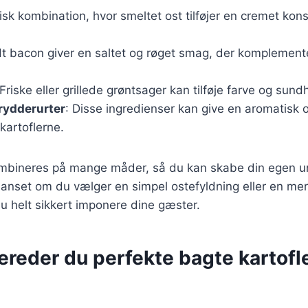
sisk kombination, hvor smeltet ost tilføjer en cremet kons
dt bacon giver en saltet og røget smag, der komplemente
 Friske eller grillede grøntsager kan tilføje farve og sundh
rydderurter
: Disse ingredienser kan give en aromatisk
 kartoflerne.
ombineres på mange måder, så du kan skabe din egen un
Uanset om du vælger en simpel ostefyldning eller en me
du helt sikkert imponere dine gæster.
ereder du perfekte bagte kartof