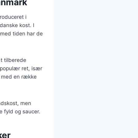
Danmark
roduceret i
danske kost. I
 med tiden har de
t tilberede
 populær ret, især
es med en række
andskost, men
 fyld og saucer.
ker