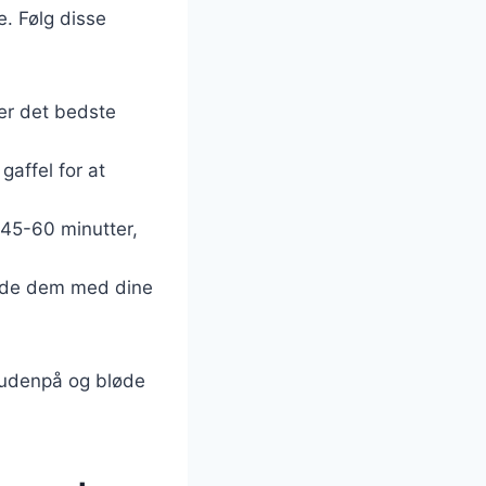
e. Følg disse
ver det bedste
gaffel for at
 45-60 minutter,
ylde dem med dine
e udenpå og bløde