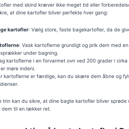
tofler med skind kræver ikke meget tid eller forberedels
sikre, at dine kartofler bliver perfekte hver gang:
ige kartofler
: Vælg store, faste bagekartofler, da de gi
toflerne
: Vask kartoflerne grundigt og prik dem med en 
 sprækker under bagning.
ag kartoflerne i en forvarmet ovn ved 200 grader i cirka
e er møre indeni.
år kartoflerne er færdige, kan du skære dem åbne og f
dienser.
e trin kan du sikre, at dine bagte kartofler bliver sprød
r dem til en lækker ret.