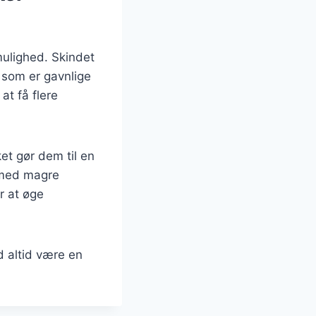
ulighed. Skindet
 som er gavnlige
at få flere
et gør dem til en
m med magre
or at øge
d altid være en