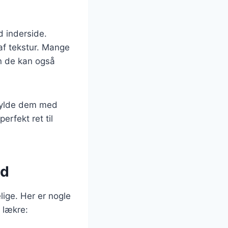
d inderside.
af tekstur. Mange
en de kan også
 fylde dem med
erfekt ret til
nd
lige. Her er nogle
 lækre: