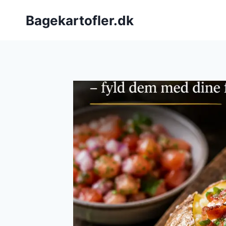
Fortsæt
Bagekartofler.dk
til
indhold