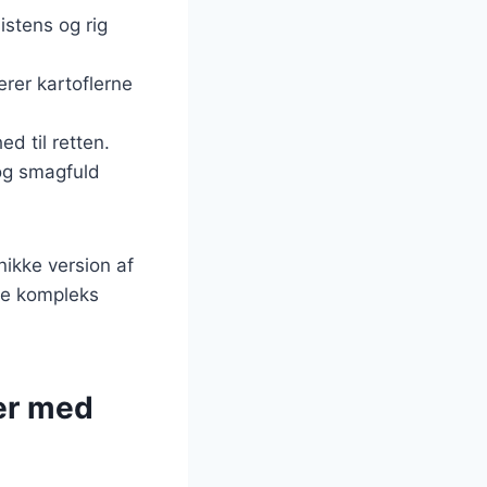
istens og rig
rer kartoflerne
ed til retten.
 og smagfuld
ikke version af
re kompleks
ler med