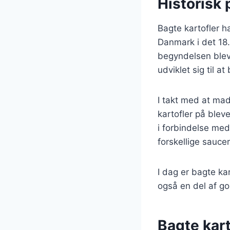
Historisk 
Bagte kartofler h
Danmark i det 18.
begyndelsen blev 
udviklet sig til a
I takt med at mad
kartofler på blev
i forbindelse med
forskellige saucer
I dag er bagte k
også en del af g
Bagte kar