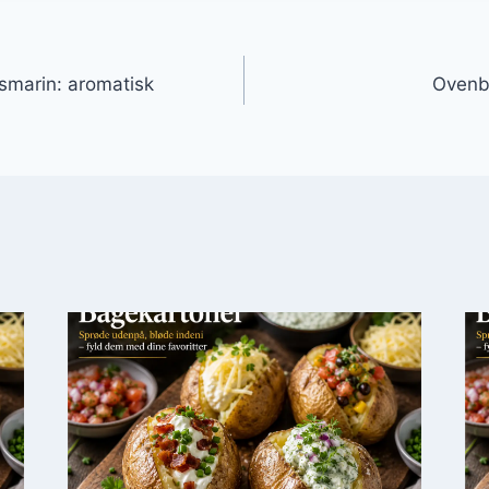
gation
smarin: aromatisk
Ovenba