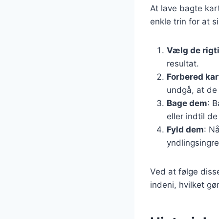
At lave bagte kar
enkle trin for at 
Vælg de rigt
resultat.
Forbered kar
undgå, at de
Bage dem
: B
eller indtil d
Fyld dem
: N
yndlingsingre
Ved at følge diss
indeni, hvilket gø