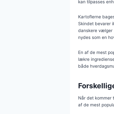
kan tilpasses enh
Kartoflerne bages
Skindet bevarer i
danskere vælger a
nydes som en hov
En af de mest po
lækre ingredienser
både hverdagsmad 
Forskellig
Når det kommer ti
af de mest popul