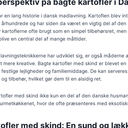
perspektiv på bagte kartofler i 
ar en lang historie i dansk madlavning. Kartoflen blev int
 århundrede og har siden da været en vigtig del af den 
kartoflerne ofte brugt som en simpel tilbehørsret, men
t blive en central del af mange måltider.
lavningsteknikkerne har udviklet sig, er også måderne a
et mere kreative. Bagte kartofler med skind er blevet en
 festlige lejligheder og familiemiddage. De kan server
 og tilbehør, hvilket gør dem til en alsidig ret.
artofler med skind ikke kun en del af den danske husm
ourmetkøkkenet, hvor de ofte præsenteres med eksotiske
tofler med skind: En sund og læk