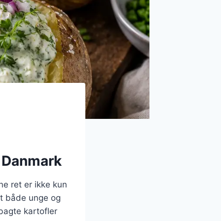
 i Danmark
e ret er ikke kun
ndt både unge og
bagte kartofler