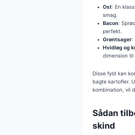
Ost
: En klas
smag.
Bacon
: Sprø
perfekt.
Grøntsager
:
Hvidløg og k
dimension til
Disse fyld kan k
bagte kartofler. 
kombination, vil 
Sådan tilb
skind