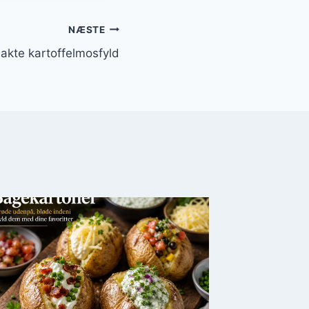
NÆSTE
kte kartoffelmosfyld