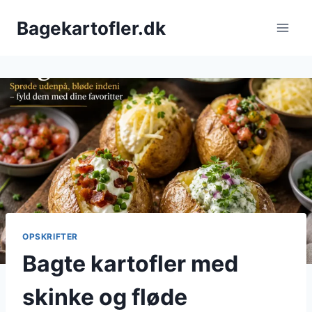
Fortsæt
Bagekartofler.dk
til
indhold
OPSKRIFTER
Bagte kartofler med
skinke og fløde