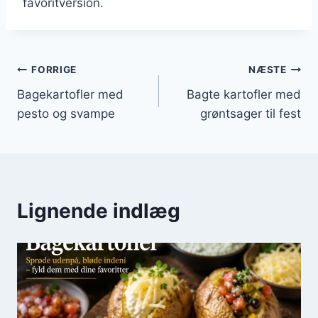
favoritversion.
Indlægsnavigation
FORRIGE
NÆSTE
Bagekartofler med
Bagte kartofler med
pesto og svampe
grøntsager til fest
Lignende indlæg