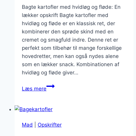
Bagte kartofler med hvidløg og fløde: En
lækker opskrift Bagte kartofler med
hvidløg og fløde er en klassisk ret, der
kombinerer den sprøde skind med en
cremet og smagfuld indre. Denne ret er
perfekt som tilbehør til mange forskellige
hovedretter, men kan også nydes alene
som en lækker snack. Kombinationen af
hvidløg og fløde giver…
Bagte
Læs mere
kartofler
med
hvidløg
og
Mad
|
Opskrifter
fløde