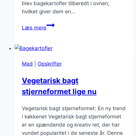
blev bagekartofler tilberedt i ovnen,
hvilket giver dem en…
Bagte
Læs mere
kartoffel
i
ovn
for
Mad
|
Opskrifter
perfekt
sprødhed
Vegetarisk bagt
stjerneformet lige nu
Vegetarisk bagt stjerneformet: En ny trend
i køkkenet Vegetarisk bagt stjerneformet
er en spændende og kreativ ret, der har
vundet popularitet i de seneste år. Denne