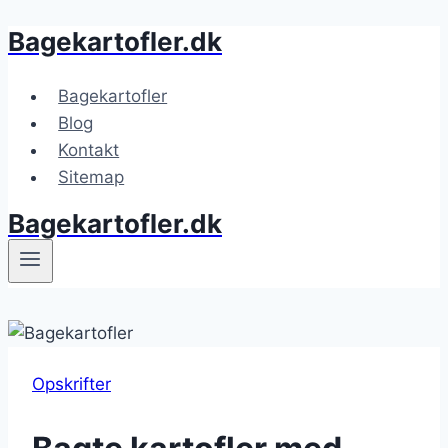
Bagekartofler.dk
Fortsæt
til
indhold
Bagekartofler
Blog
Kontakt
Sitemap
Bagekartofler.dk
Opskrifter