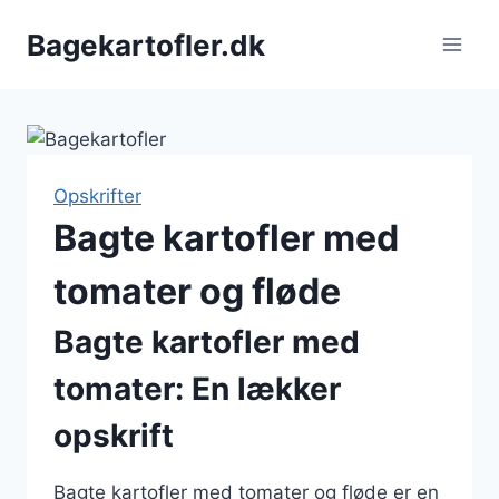
Fortsæt
Bagekartofler.dk
til
indhold
Opskrifter
Bagte kartofler med
tomater og fløde
Bagte kartofler med
tomater: En lækker
opskrift
Bagte kartofler med tomater og fløde er en