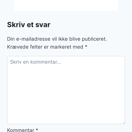
med
svampe
og
Skriv et svar
hvidløg:
En
Din e-mailadresse vil ikke blive publiceret.
velsmagende
Krævede felter er markeret med
*
opskrift
Kommentar
*