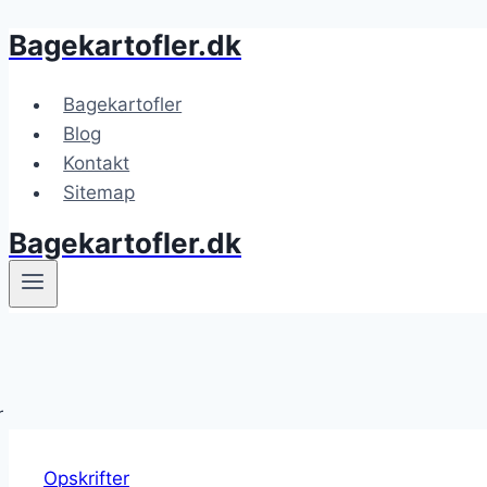
Bagekartofler.dk
Fortsæt
til
indhold
Bagekartofler
Blog
Kontakt
Sitemap
Bagekartofler.dk
Opskrifter