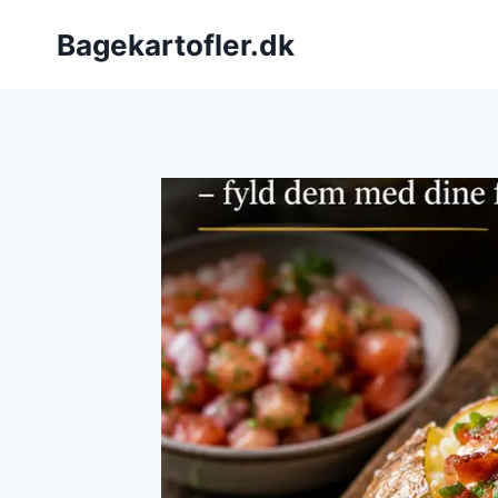
Fortsæt
Bagekartofler.dk
til
indhold