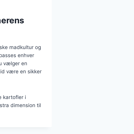
merens
nske madkultur og
ilpasses enhver
du vælger en
tid være en sikker
kartofler i
stra dimension til