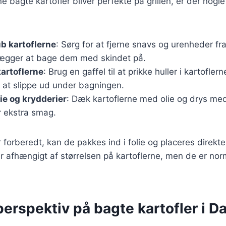
ine bagte kartofler bliver perfekte på grillen, er der nogle 
b kartoflerne
: Sørg for at fjerne snavs og urenheder fr
lægger at bage dem med skindet på.
 kartoflerne
: Brug en gaffel til at prikke huller i kartofler
t slippe ud under bagningen.
ie og krydderier
: Dæk kartoflerne med olie og drys med
r ekstra smag.
 forberedt, kan de pakkes ind i folie og placeres direkte 
r afhængigt af størrelsen på kartoflerne, men de er norm
perspektiv på bagte kartofler i 