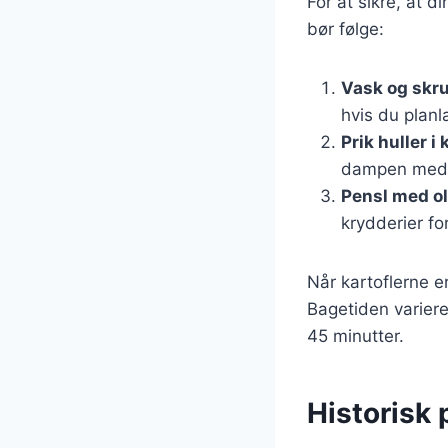
For at sikre, at d
bør følge:
Vask og skru
hvis du plan
Prik huller i
dampen med a
Pensl med ol
krydderier fo
Når kartoflerne er
Bagetiden variere
45 minutter.
Historisk 