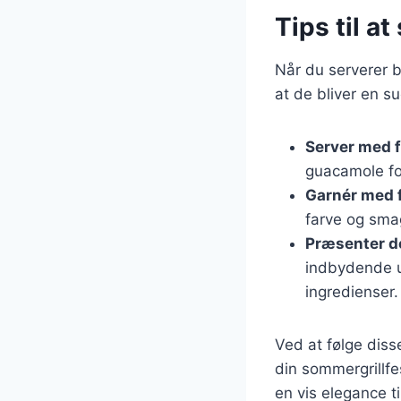
Tips til at
Når du serverer ba
at de bliver en s
Server med f
guacamole for
Garnér med f
farve og smag
Præsenter d
indbydende u
ingredienser.
Ved at følge disse
din sommergrillfes
en vis elegance til