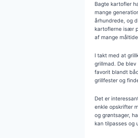
Bagte kartofler h
mange generatione
århundrede, og d
kartoflerne især 
af mange måltide
I takt med at gril
grillmad. De blev 
favorit blandt bå
grillfester og fin
Det er interessan
enkle opskrifter 
og grøntsager, ha
kan tilpasses og 