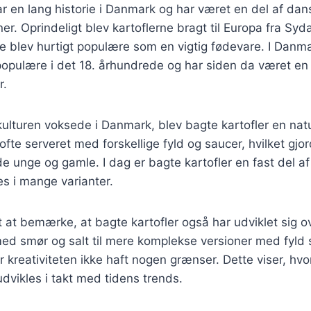
ar en lang historie i Danmark og har været en del af dan
r. Oprindeligt blev kartoflerne bragt til Europa fra Syda
e blev hurtigt populære som en vigtig fødevare. I Danma
populære i det 18. århundrede og har siden da været en
r.
lkulturen voksede i Danmark, blev bagte kartofler en natur
ofte serveret med forskellige fyld og saucer, hvilket gjo
de unge og gamle. I dag er bagte kartofler en fast del 
des i mange varianter.
t at bemærke, at bagte kartofler også har udviklet sig ov
med smør og salt til mere komplekse versioner med fyld
r kreativiteten ikke haft nogen grænser. Dette viser, hvo
udvikles i takt med tidens trends.