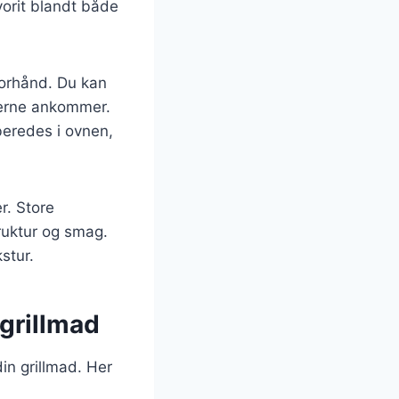
vorit blandt både
forhånd. Du kan
sterne ankommer.
beredes i ovnen,
r. Store
truktur og smag.
stur.
 grillmad
in grillmad. Her