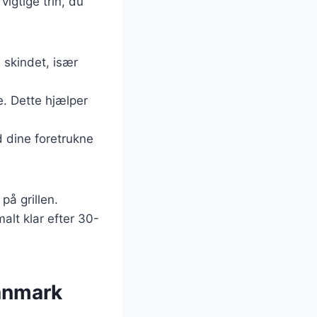
vigtige trin, du
a skindet, især
ne. Dette hjælper
 dine foretrukne
på grillen.
alt klar efter 30-
Danmark