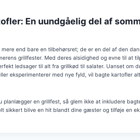
tofler: En uundgåelig del af som
r mere end bare en tilbehørsret; de er en del af den da
merens grillfester. Med deres alsidighed og evne til at t
fekt ledsager til alt fra grillkød til salater. Uanset om 
eller eksperimenterer med nye fyld, vil bagte kartofler al
planlægger en grillfest, så glem ikke at inkludere bagte 
t sikkert blive en hit blandt dine gæster og tilføje en ek