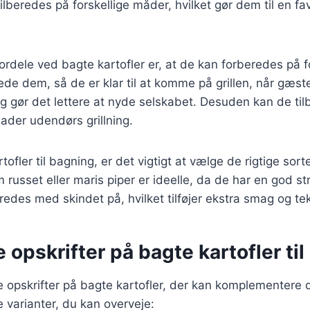
tilberedes på forskellige måder, hvilket gør dem til en fa
fordele ved bagte kartofler er, at de kan forberedes på 
ede dem, så de er klar til at komme på grillen, når gæ
og gør det lettere at nyde selskabet. Desuden kan de til
llader udendørs grillning.
ofler til bagning, er det vigtigt at vælge de rigtige sorte
 russet eller maris piper er ideelle, da de har en god s
redes med skindet på, hvilket tilføjer ekstra smag og tek
e opskrifter på bagte kartofler til
ge opskrifter på bagte kartofler, der kan komplementere d
 varianter, du kan overveje: