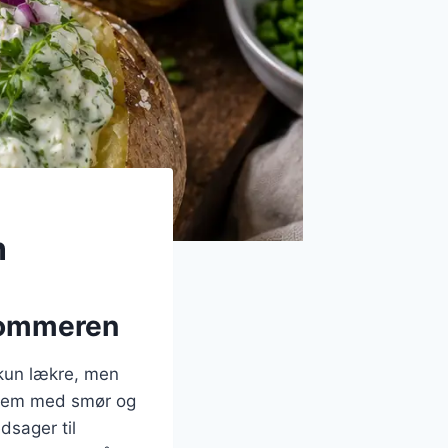
n
 sommeren
 kun lækre, men
 dem med smør og
dsager til