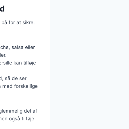
ad
på for at sikre,
che, salsa eller
er.
sille kan tilføje
ad, så de ser
 med forskellige
rglemmelig del af
men også tilføje