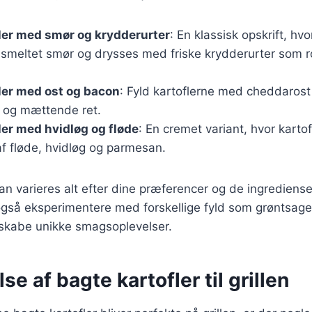
ler med smør og krydderurter
: En klassisk opskrift, hvo
smeltet smør og drysses med friske krydderurter som ro
ler med ost og bacon
: Fyld kartoflerne med cheddaros
r og mættende ret.
ler med hvidløg og fløde
: En cremet variant, hvor karto
f fløde, hvidløg og parmesan.
kan varieres alt efter dine præferencer og de ingrediense
så eksperimentere med forskellige fyld som grøntsager,
 skabe unikke smagsoplevelser.
se af bagte kartofler til grillen