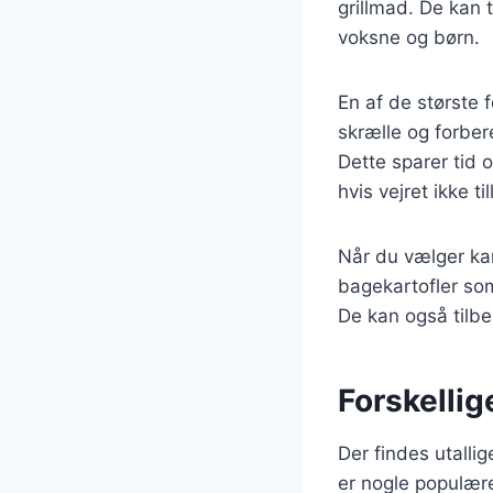
grillmad. De kan 
voksne og børn.
En af de største 
skrælle og forber
Dette sparer tid 
hvis vejret ikke ti
Når du vælger kart
bagekartofler som
De kan også tilbe
Forskellig
Der findes utalli
er nogle populære