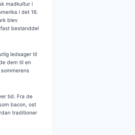
sk madkultur i
merika i det 16.
rk blev
 fast bestanddel
lig ledsager til
rde dem til en
af sommerens
er tid. Fra de
 som bacon, ost
rdan traditioner