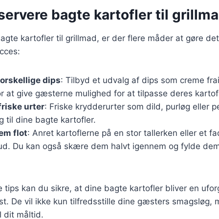
 servere bagte kartofler til grillm
gte kartofler til grillmad, er der flere måder at gøre det 
ucces:
orskellige dips
: Tilbyd et udvalg af dips som creme frai
 at give gæsterne mulighed for at tilpasse deres kartofl
riske urter
: Friske krydderurter som dild, purløg eller per
 til dine bagte kartofler.
em flot
: Anret kartoflerne på en stor tallerken eller et f
d. Du kan også skære dem halvt igennem og fylde dem
 tips kan du sikre, at dine bagte kartofler bliver en ufo
t. De vil ikke kun tilfredsstille dine gæsters smagsløg, 
 dit måltid.