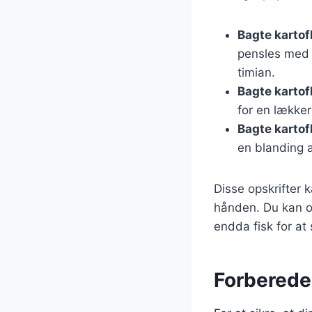
Bagte kartof
pensles med 
timian.
Bagte kartof
for en lække
Bagte kartof
en blanding a
Disse opskrifter 
hånden. Du kan og
endda fisk for at
Forberedel