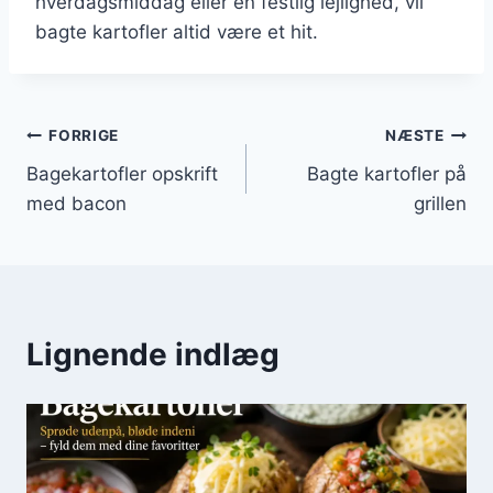
hverdagsmiddag eller en festlig lejlighed, vil
bagte kartofler altid være et hit.
Indlægsnavigation
FORRIGE
NÆSTE
Bagekartofler opskrift
Bagte kartofler på
med bacon
grillen
Lignende indlæg