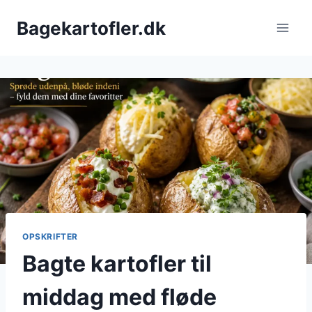
Fortsæt
Bagekartofler.dk
til
indhold
OPSKRIFTER
Bagte kartofler til
middag med fløde