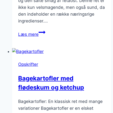
og den salte smag af fetaost. Denne ret er
ikke kun velsmagende, men også sund, da
den indeholder en række næringsrige
ingredienser….
Bagte
Læs mere
kartofler
med
grøntfyld
og
Opskrifter
fetaost
Bagekartofler med
flødeskum og ketchup
Bagekartofler: En klassisk ret med mange
variationer Bagekartofler er en elsket