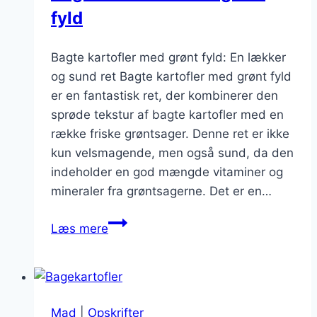
fyld
Bagte kartofler med grønt fyld: En lækker
og sund ret Bagte kartofler med grønt fyld
er en fantastisk ret, der kombinerer den
sprøde tekstur af bagte kartofler med en
række friske grøntsager. Denne ret er ikke
kun velsmagende, men også sund, da den
indeholder en god mængde vitaminer og
mineraler fra grøntsagerne. Det er en…
Bagte
Læs mere
kartofler
med
grønt
fyld
Mad
|
Opskrifter