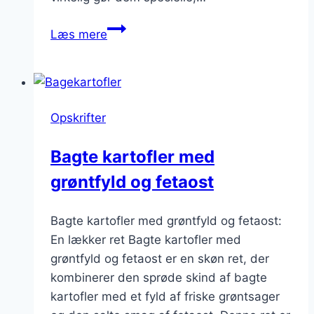
Bagte
Læs mere
kartofler
fyldt
med
svampe
Opskrifter
og
ost
Bagte kartofler med
grøntfyld og fetaost
Bagte kartofler med grøntfyld og fetaost:
En lækker ret Bagte kartofler med
grøntfyld og fetaost er en skøn ret, der
kombinerer den sprøde skind af bagte
kartofler med et fyld af friske grøntsager