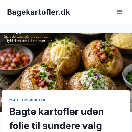
Fortsæt
Bagekartofler.dk
til
indhold
MAD
|
OPSKRIFTER
Bagte kartofler uden
folie til sundere valg