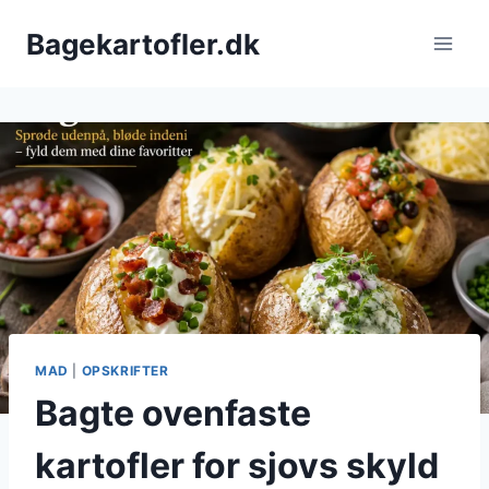
Fortsæt
Bagekartofler.dk
til
indhold
MAD
|
OPSKRIFTER
Bagte ovenfaste
kartofler for sjovs skyld