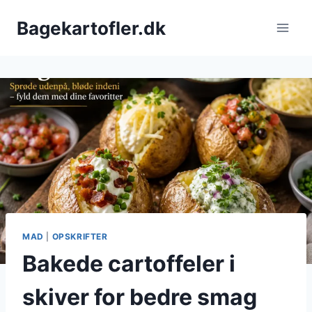
Fortsæt
Bagekartofler.dk
til
indhold
MAD
|
OPSKRIFTER
Bakede cartoffeler i
skiver for bedre smag