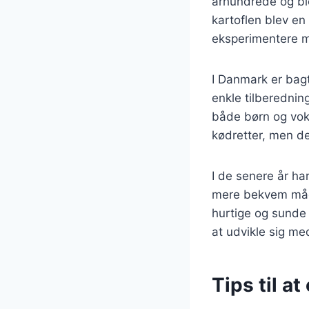
århundrede og bl
kartoflen blev en
eksperimentere m
I Danmark er bagt
enkle tilberedning
både børn og voks
kødretter, men de
I de senere år ha
mere bekvem måde
hurtige og sunde 
at udvikle sig med
Tips til a