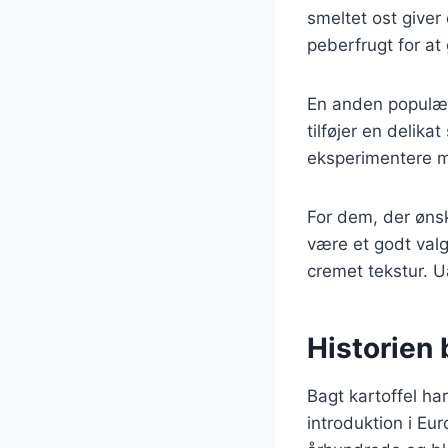
smeltet ost giver
peberfrugt for at
En anden populær
tilføjer en delik
eksperimentere me
For dem, der øns
være et godt val
cremet tekstur. U
Historien 
Bagt kartoffel har
introduktion i Eur