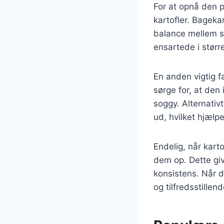
For at opnå den pe
kartofler. Bagekar
balance mellem sti
ensartede i størr
En anden vigtig f
sørge for, at den
soggy. Alternativ
ud, hvilket hjælp
Endelig, når karto
dem op. Dette give
konsistens. Når du
og tilfredsstillend