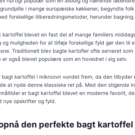
ev hurtigt populær som en alsidig og nærende fødevare.
 grundpille i mange europæiske køkkener, begyndte folk
ed forskellige tilberedningsmetoder, herunder bagning.
 kartoffel blevet en fast del af mange familiers midda
 og muligheden for at tilføje forskellige fyld gør den til 
ne. Traditionelt blev bagte kartofler ofte serveret som t
 er også blevet populære som en hovedret i sig selv.
r bagt kartoffel i mikroovn vundet frem, da den tilbyder 
 at nyde denne klassiske ret på. Med den stigende in
måltider er bagt kartoffel blevet en moderne favorit, d
 nye opskrifter og fyld.
t opnå den perfekte bagt kartoffel