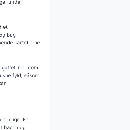
nger under
d et
t og bag
 vende kartoflerne
 gaffel ind i dem.
etrukne fyld, såsom
er.
uendelige. En
dt bacon og