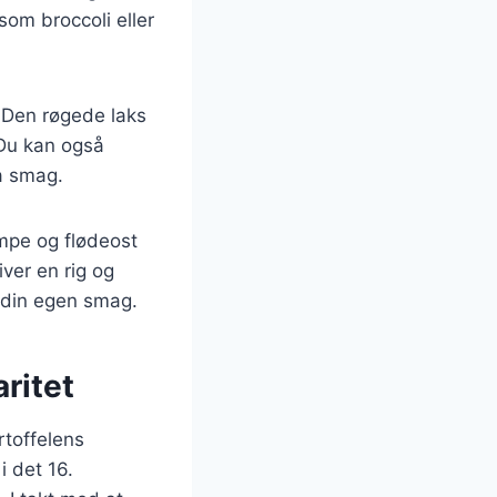
som broccoli eller
 Den røgede laks
 Du kan også
ra smag.
mpe og flødeost
ver en rig og
l din egen smag.
ritet
artoffelens
i det 16.