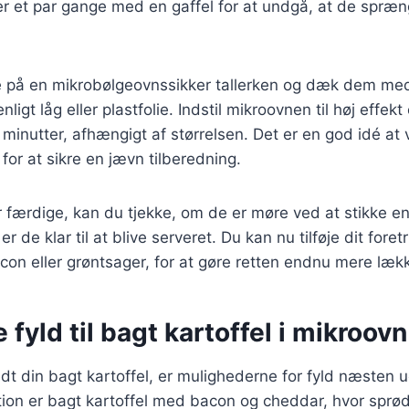
r et par gange med en gaffel for at undgå, at de spræ
ne på en mikrobølgeovnssikker tallerken og dæk dem me
igt låg eller plastfolie. Indstil mikroovnen til høj effek
0 minutter, afhængigt af størrelsen. Det er en god idé at
for at sikre en jævn tilberedning.
r færdige, kan du tjekke, om de er møre ved at stikke en
er de klar til at blive serveret. Du kan nu tilføje dit for
con eller grøntsager, for at gøre retten endnu mere lækk
 fyld til bagt kartoffel i mikroovn
edt din bagt kartoffel, er mulighederne for fyld næsten 
tion er bagt kartoffel med bacon og cheddar, hvor sprø