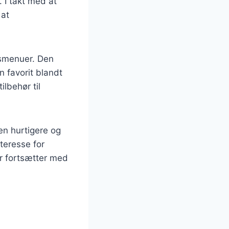
 I takt med at
 at
gsmenuer. Den
en favorit blandt
ilbehør til
en hurtigere og
teresse for
er fortsætter med