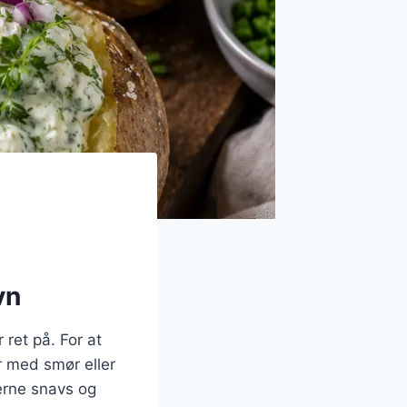
vn
 ret på. For at
r med smør eller
jerne snavs og