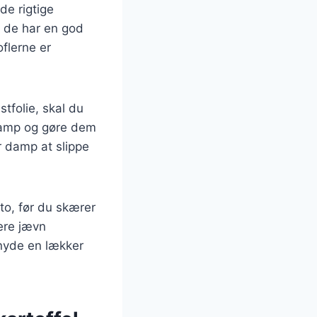
de rigtige
da de har en god
oflerne er
stfolie, skal du
 damp og gøre dem
r damp at slippe
 to, før du skærer
mere jævn
g nyde en lækker