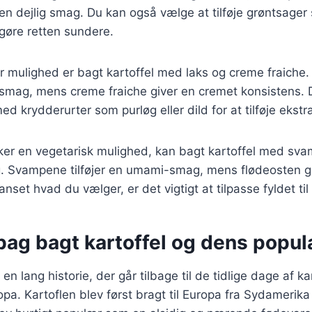
 en dejlig smag. Du kan også vælge at tilføje grøntsager 
 gøre retten sundere.
 mulighed er bagt kartoffel med laks og creme fraiche.
at smag, mens creme fraiche giver en cremet konsistens.
d krydderurter som purløg eller dild for at tilføje ekst
ker en vegetarisk mulighed, kan bagt kartoffel med sva
g. Svampene tilføjer en umami-smag, mens flødeosten gi
anset hvad du vælger, er det vigtigt at tilpasse fyldet ti
bag bagt kartoffel og dens popula
 en lang historie, der går tilbage til de tidlige dage af k
opa. Kartoflen blev først bragt til Europa fra Sydamerika 