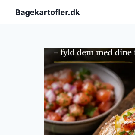
Fortsæt
Bagekartofler.dk
til
indhold