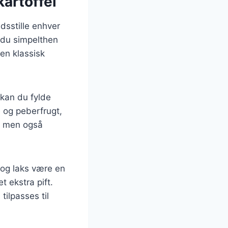
kartoffel
edsstille enhver
 du simpelthen
en klassisk
 kan du fylde
 og peberfrugt,
d, men også
 og laks være en
t ekstra pift.
tilpasses til