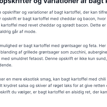
pskrifter og variationer af bagt 
e opskrifter og variationer af bagt kartoffel, der kan tilfr
 opskrift er bagt kartoffel med cheddar og bacon, hvor
kartoffel med revet cheddar og sprødt bacon. Dette er 
aldrig går af mode.
mulighed er bagt kartoffel med grøntsager og feta. Her
blanding af grillede grøntsager som zucchini, aubergine
e med smuldret fetaost. Denne opskrift er ikke kun sun
ydende.
er en mere eksotisk smag, kan bagt kartoffel med chili
dt krydret salsa og skiver af røget laks for at give retten e
krift du vælger, er bagt kartoffel en alsidig ret, der kan 