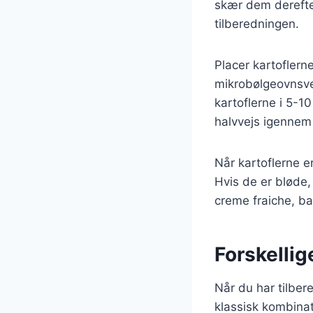
skær dem derefte
tilberedningen.
Placer kartofler
mikrobølgeovnsvenl
kartoflerne i 5-1
halvvejs igennem 
Når kartoflerne e
Hvis de er bløde, 
creme fraiche, ba
Forskellige
Når du har tilber
klassisk kombina