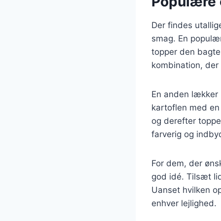
Populære o
Der findes utallig
smag. En populær
topper den bagte 
kombination, der 
En anden lækker 
kartoflen med en 
og derefter topp
farverig og indb
For dem, der ønsk
god idé. Tilsæt li
Uanset hvilken ops
enhver lejlighed.