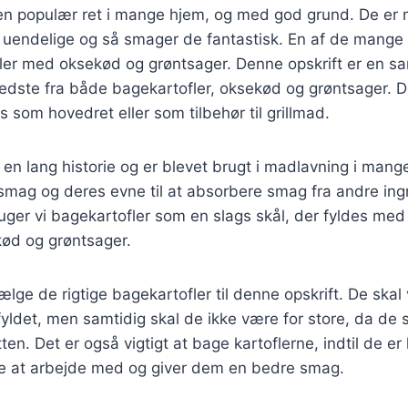
 en populær ret i mange hjem, og med god grund. De er
t uendelige og så smager de fantastisk. En af de mange 
ler med oksekød og grøntsager. Denne opskrift er en san
dste fra både bagekartofler, oksekød og grøntsager. De
 som hovedret eller som tilbehør til grillmad.
 en lang historie og er blevet brugt i madlavning i mang
 smag og deres evne til at absorbere smag fra andre ingr
uger vi bagekartofler som en slags skål, der fyldes med
kød og grøntsager.
vælge de rigtige bagekartofler til denne opskrift. De skal
ldet, men samtidig skal de ikke være for store, da de s
en. Det er også vigtigt at bage kartoflerne, indtil de er
 at arbejde med og giver dem en bedre smag.