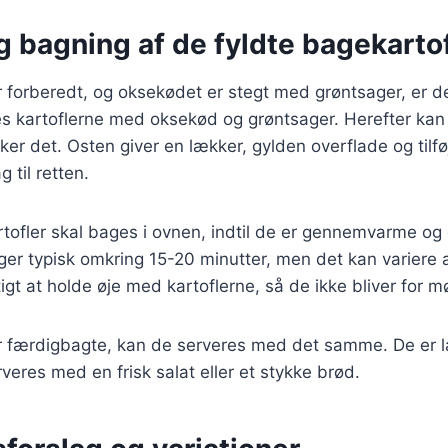
 bagning af de fyldte bagekartof
r forberedt, og oksekødet er stegt med grøntsager, er det
des kartoflerne med oksekød og grøntsager. Herefter ka
ker det. Osten giver en lækker, gylden overflade og tilfø
 til retten.
tofler skal bages i ovnen, indtil de er gennemvarme og 
ger typisk omkring 15-20 minutter, men det kan variere
igt at holde øje med kartoflerne, så de ikke bliver for m
er færdigbagte, kan de serveres med det samme. De er 
eres med en frisk salat eller et stykke brød.