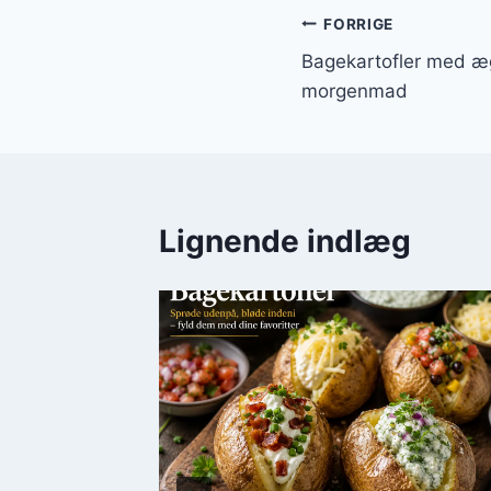
Indlægsnavi
FORRIGE
Bagekartofler med æg
morgenmad
Lignende indlæg