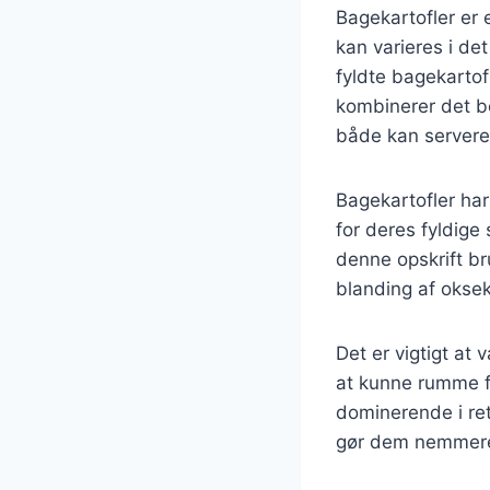
Bagekartofler er
kan varieres i de
fyldte bagekartof
kombinerer det be
både kan serveres
Bagekartofler har
for deres fyldige
denne opskrift br
blanding af okse
Det er vigtigt at 
at kunne rumme fy
dominerende i rett
gør dem nemmere