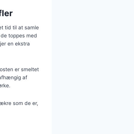
ler
 tid til at samle
n de toppes med
jer en ekstra
osten er smeltet
 afhængig af
ørke.
lækre som de er,