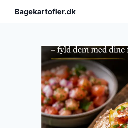
Fortsæt
Bagekartofler.dk
til
indhold