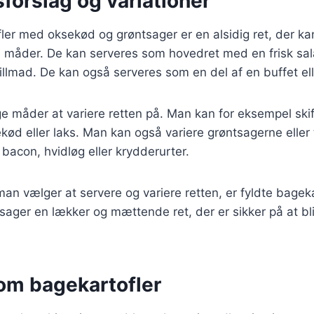
forslag og variationer
ler med oksekød og grøntsager er en alsidig ret, der ka
 måder. De kan serveres som hovedret med en frisk sala
rillmad. De kan også serveres som en del af en buffet elle
e måder at variere retten på. Man kan for eksempel ski
kød eller laks. Man kan også variere grøntsagerne eller t
bacon, hvidløg eller krydderurter.
n vælger at servere og variere retten, er fyldte bagek
ager en lækker og mættende ret, der er sikker på at bliv
 om bagekartofler