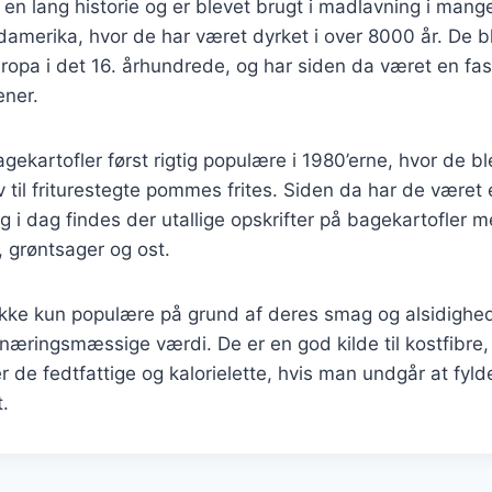
 en lang historie og er blevet brugt i madlavning i man
ydamerika, hvor de har været dyrket i over 8000 år. De bl
Europa i det 16. århundrede, og har siden da været en fa
ner.
gekartofler først rigtig populære i 1980’erne, hvor de b
v til friturestegte pommes frites. Siden da har de været 
 i dag findes der utallige opskrifter på bagekartofler m
d, grøntsager og ost.
 ikke kun populære på grund af deres smag og alsidigh
næringsmæssige værdi. De er en god kilde til kostfibre,
er de fedtfattige og kalorielette, hvis man undgår at fy
.