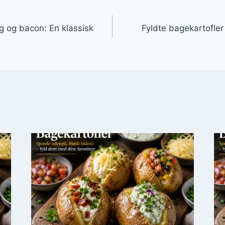
gation
 og bacon: En klassisk
Fyldte bagekartofle