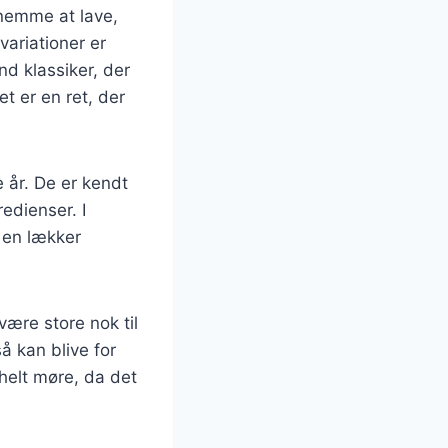
 nemme at lave,
variationer er
d klassiker, der
t er en ret, der
e år. De er kendt
edienser. I
 en lækker
 være store nok til
å kan blive for
 helt møre, da det