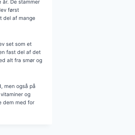
ge år. De stammer
ev først
st del af mange
lev set som et
en fast del af det
ed alt fra smør og
ed, men også på
 vitaminer og
lde dem med for