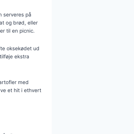
n serveres på
t og brød, eller
r til en picnic.
fte oksekødet ud
ilføje ekstra
artofler med
e et hit i ethvert