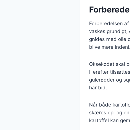
Forberede
Forberedelsen af 
vaskes grundigt, 
gnides med olie 
blive møre indeni
Oksekødet skal o
Herefter tilsætte
gulerødder og squ
har bid.
Når både kartofler
skæres op, og en 
kartoffel kan ge