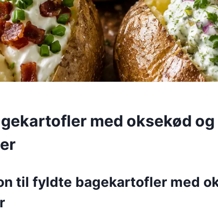
agekartofler med oksekød og
er
on til fyldte bagekartofler med 
r