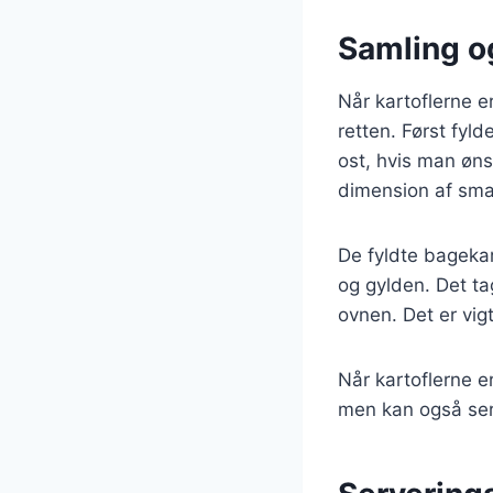
Samling og
Når kartoflerne e
retten. Først fyl
ost, hvis man øns
dimension af smag
De fyldte bagekar
og gylden. Det ta
ovnen. Det er vigt
Når kartoflerne 
men kan også serv