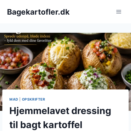
Fortsæt
Bagekartofler.dk
til
indhold
MAD
|
OPSKRIFTER
Hjemmelavet dressing
til bagt kartoffel