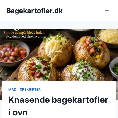
Fortsæt
Bagekartofler.dk
til
indhold
MAD
|
OPSKRIFTER
Knasende bagekartofler
i ovn