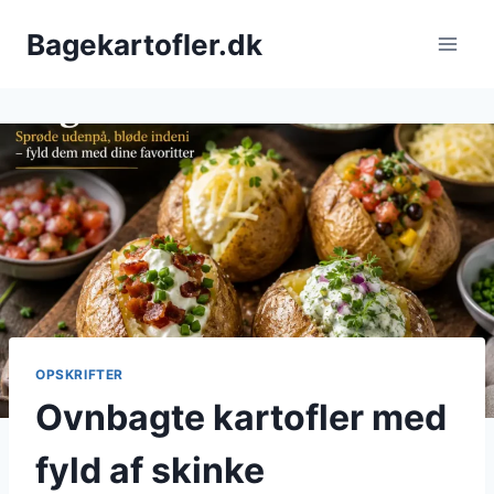
Fortsæt
Bagekartofler.dk
til
indhold
OPSKRIFTER
Ovnbagte kartofler med
fyld af skinke