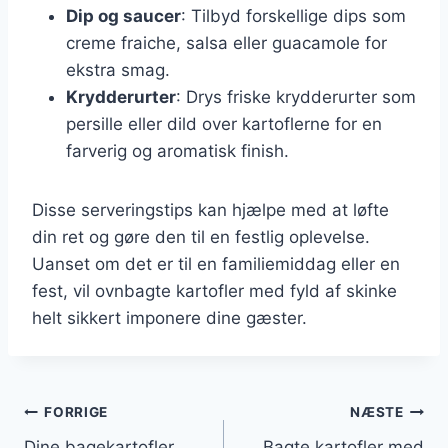
Dip og saucer
: Tilbyd forskellige dips som
creme fraiche, salsa eller guacamole for
ekstra smag.
Krydderurter
: Drys friske krydderurter som
persille eller dild over kartoflerne for en
farverig og aromatisk finish.
Disse serveringstips kan hjælpe med at løfte
din ret og gøre den til en festlig oplevelse.
Uanset om det er til en familiemiddag eller en
fest, vil ovnbagte kartofler med fyld af skinke
helt sikkert imponere dine gæster.
Indlægsnavigation
FORRIGE
NÆSTE
Dine bagekartofler
Bagte kartofler med