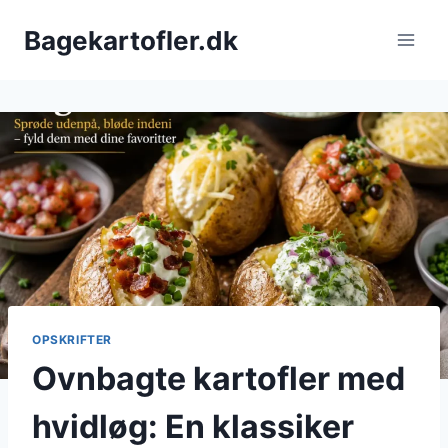
Fortsæt
Bagekartofler.dk
til
indhold
OPSKRIFTER
Ovnbagte kartofler med
hvidløg: En klassiker