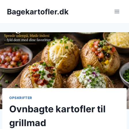
Fortsæt
Bagekartofler.dk
til
indhold
OPSKRIFTER
Ovnbagte kartofler til
grillmad