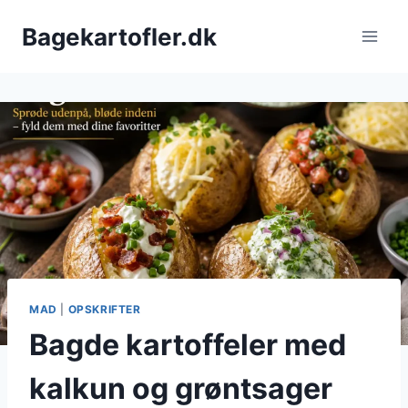
Fortsæt
Bagekartofler.dk
til
indhold
MAD
|
OPSKRIFTER
Bagde kartoffeler med
kalkun og grøntsager