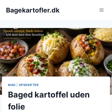
Fortsæt
Bagekartofler.dk
til
indhold
MAD
|
OPSKRIFTER
Baged kartoffel uden
folie