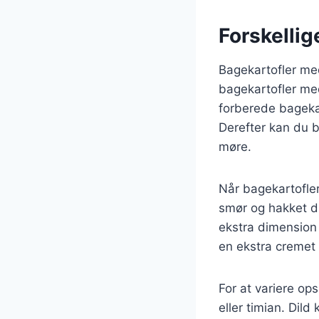
Forskellig
Bagekartofler med
bagekartofler med
forberede bageka
Derefter kan du b
møre.
Når bagekartofle
smør og hakket di
ekstra dimension t
en ekstra cremet 
For at variere op
eller timian. Dil