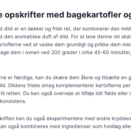
e opskrifter med bagekartofler og
 dild er en lækker og frisk ret, der kombinerer den mil
 den aromatiske duft af dild. For at lave denne ret skal
rtoflerne ved at vaske dem grundigt og prikke dem med
age dem i ovnen ved 200 grader i cirka 45-60 minutter, 
rne er færdige, kan du skære dem åbne og tilsætte e
ld. Dildens friske smag komplementerer kartoflerne perfe
il retten. Du kan også overveje at tilføje lidt fløde eller
konsistens.
skriften kan du også eksperimentere med andre krydderu
d kan også kombineres med ingredienser som hvidløg eller 