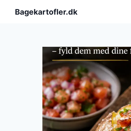
Fortsæt
Bagekartofler.dk
til
indhold