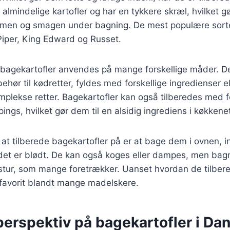
d almindelige kartofler og har en tykkere skræl, hvilket 
varmen og smagen under bagning. De mest populære sorte
Piper, King Edward og Russet.
 bagekartofler anvendes på mange forskellige måder. D
behør til kødretter, fyldes med forskellige ingredienser 
plekse retter. Bagekartofler kan også tilberedes med f
ings, hvilket gør dem til en alsidig ingrediens i køkkene
at tilberede bagekartofler på er at bage dem i ovnen, in
ldet er blødt. De kan også koges eller dampes, men bag
stur, som mange foretrækker. Uanset hvordan de tilbere
 favorit blandt mange madelskere.
perspektiv på bagekartofler i Da