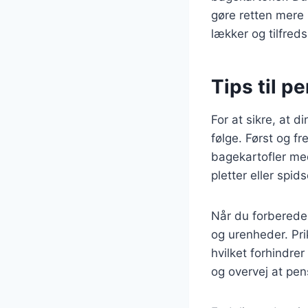
gøre retten mere
lækker og tilfreds
Tips til p
For at sikre, at d
følge. Først og fr
bagekartofler me
pletter eller spid
Når du forbereder
og urenheder. Pr
hvilket forhindre
og overvej at pen