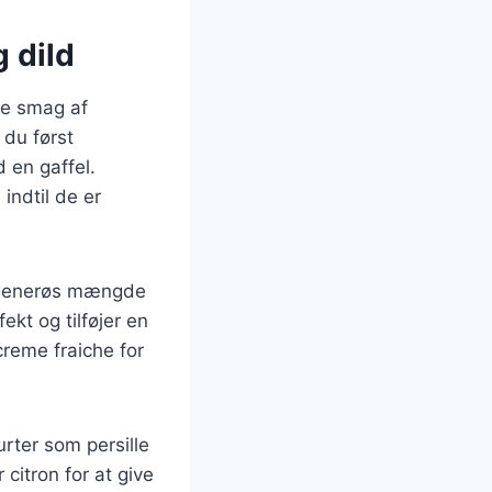
 dild
de smag af
 du først
 en gaffel.
indtil de er
n generøs mængde
kt og tilføjer en
 creme fraiche for
rter som persille
citron for at give