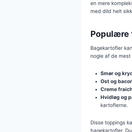
en mere kompleks
med dild helt sik
Populære t
Bagekartofler kan
nogle af de mest
Smør og kry
Ost og baco
Creme fraich
Hvidløg og 
kartoflerne.
Disse toppings ka
bagekartofler. Du