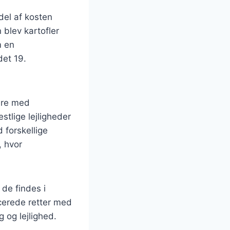
del af kosten
 blev kartofler
m en
det 19.
ere med
estlige lejligheder
 forskellige
, hvor
 de findes i
ncerede retter med
g og lejlighed.