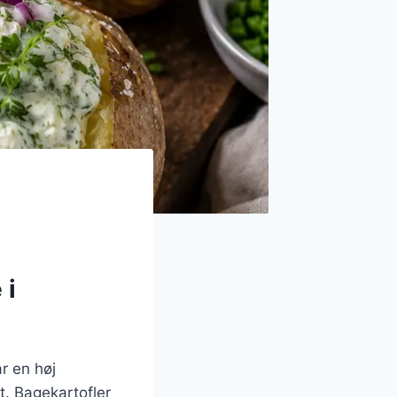
 i
ar en høj
dt. Bagekartofler