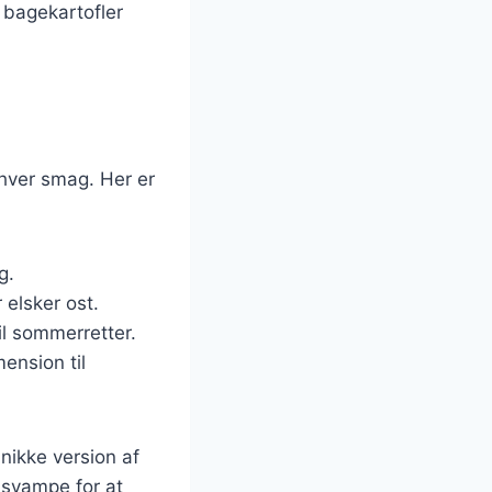
 bagekartofler
nhver smag. Her er
g.
 elsker ost.
il sommerretter.
mension til
nikke version af
r svampe for at