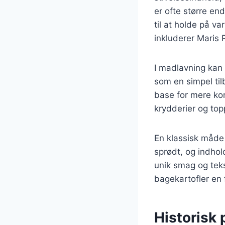
er ofte større en
til at holde på 
inkluderer Maris 
I madlavning kan
som en simpel til
base for mere kom
krydderier og topp
En klassisk måde 
sprødt, og indho
unik smag og tek
bagekartofler en
Historisk 