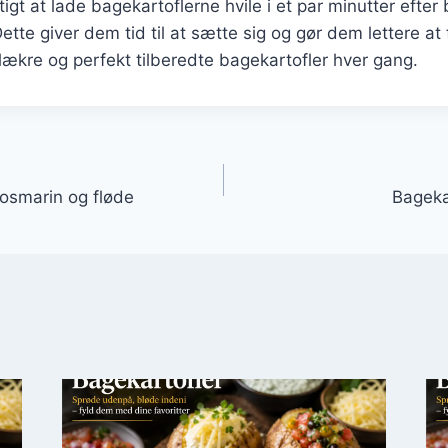
tigt at lade bagekartoflerne hvile i et par minutter efter
tte giver dem tid til at sætte sig og gør dem lettere at
lækre og perfekt tilberedte bagekartofler hver gang.
gation
rosmarin og fløde
Bageka