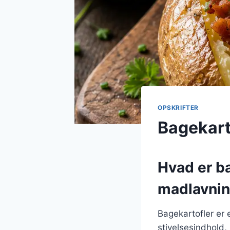
OPSKRIFTER
Bagekarto
Hvad er b
madlavni
Bagekartofler er e
stivelsesindhold, 