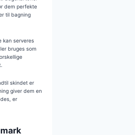
gør dem perfekte
r til bagning
e kan serveres
eller bruges som
orskellige
t.
dtil skindet er
ning giver dem en
des, er
nmark