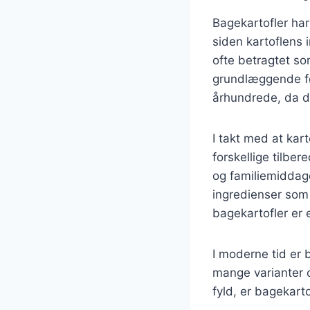
Bagekartofler har
siden kartoflens 
ofte betragtet s
grundlæggende fø
århundrede, da d
I takt med at ka
forskellige tilber
og familiemiddage
ingredienser som 
bagekartofler er
I moderne tid er 
mange varianter o
fyld, er bagekart