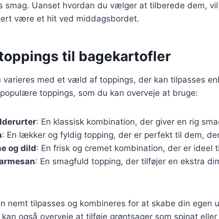
 smag. Uanset hvordan du vælger at tilberede dem, vil
kert være et hit ved middagsbordet.
oppings til bagekartofler
 varieres med et væld af toppings, der kan tilpasses e
 populære toppings, som du kan overveje at bruge:
dderurter
: En klassisk kombination, der giver en rig sma
n
: En lækker og fyldig topping, der er perfekt til dem, der
e og dild
: En frisk og cremet kombination, der er ideel t
parmesan
: En smagfuld topping, der tilføjer en ekstra di
n nemt tilpasses og kombineres for at skabe din egen u
 kan også overveje at tilføje grøntsager som spinat elle