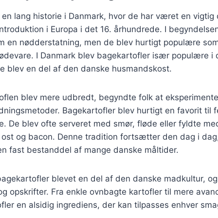
 en lang historie i Danmark, hvor de har været en vigtig 
introduktion i Europa i det 16. århundrede. I begyndelsen
om en nødderstatning, men de blev hurtigt populære so
devare. I Danmark blev bagekartofler især populære i 
e blev en del af den danske husmandskost.
rtoflen blev mere udbredt, begyndte folk at eksperiment
edningsmetoder. Bagekartofler blev hurtigt en favorit til f
. De blev ofte serveret med smør, fløde eller fyldte med
ost og bacon. Denne tradition fortsætter den dag i dag
 en fast bestanddel af mange danske måltider.
bagekartofler blevet en del af den danske madkultur, og
g opskrifter. Fra enkle ovnbagte kartofler til mere ava
ofler en alsidig ingrediens, der kan tilpasses enhver sma