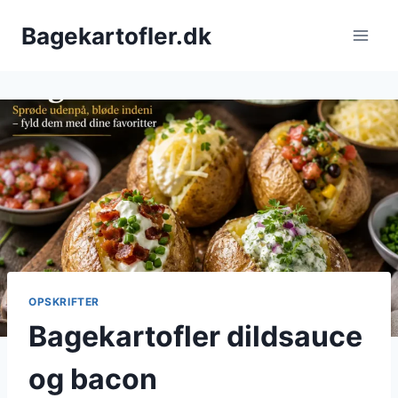
Fortsæt
Bagekartofler.dk
til
indhold
OPSKRIFTER
Bagekartofler dildsauce
og bacon