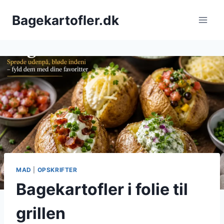
Fortsæt
Bagekartofler.dk
til
indhold
MAD
|
OPSKRIFTER
Bagekartofler i folie til
grillen