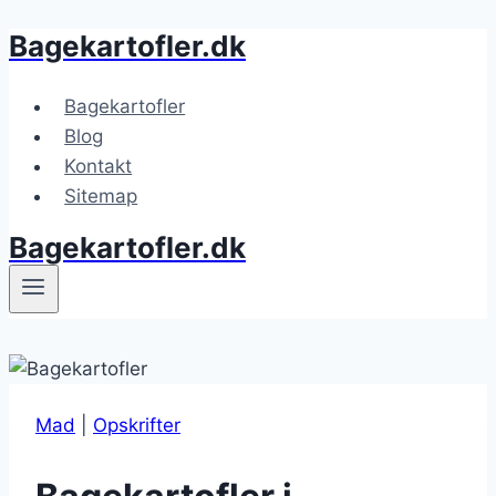
Bagekartofler.dk
Fortsæt
til
indhold
Bagekartofler
Blog
Kontakt
Sitemap
Bagekartofler.dk
Mad
|
Opskrifter