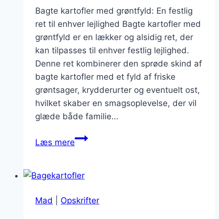
Bagte kartofler med grøntfyld: En festlig
ret til enhver lejlighed Bagte kartofler med
grøntfyld er en lækker og alsidig ret, der
kan tilpasses til enhver festlig lejlighed.
Denne ret kombinerer den sprøde skind af
bagte kartofler med et fyld af friske
grøntsager, krydderurter og eventuelt ost,
hvilket skaber en smagsoplevelse, der vil
glæde både familie…
Bagte
Læs mere
kartofler
med
grøntfyld
til
Mad
|
Opskrifter
fest