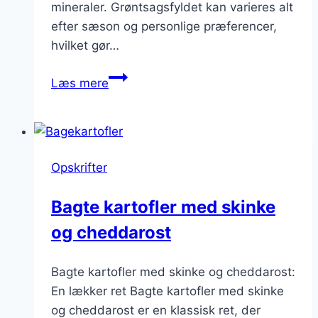
mineraler. Grøntsagsfyldet kan varieres alt
efter sæson og personlige præferencer,
hvilket gør…
Bagte
Læs mere
kartofler
med
grøntfyld
som
Opskrifter
en
sundere
Bagte kartofler med skinke
variant
og cheddarost
Bagte kartofler med skinke og cheddarost:
En lækker ret Bagte kartofler med skinke
og cheddarost er en klassisk ret, der