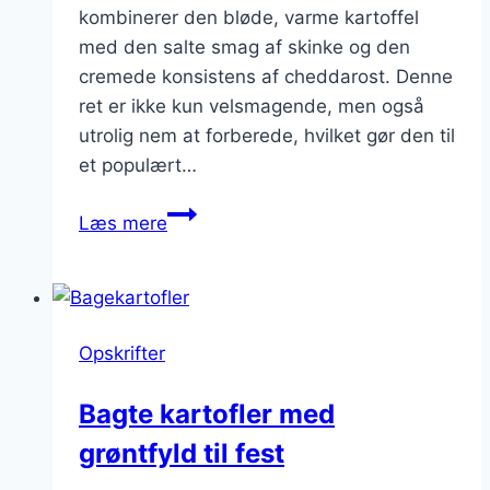
kombinerer den bløde, varme kartoffel
med den salte smag af skinke og den
cremede konsistens af cheddarost. Denne
ret er ikke kun velsmagende, men også
utrolig nem at forberede, hvilket gør den til
et populært…
Bagte
Læs mere
kartofler
med
skinke
og
Opskrifter
cheddarost
Bagte kartofler med
grøntfyld til fest