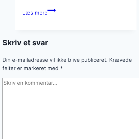
Bagt
Læs mere
kartoffel
med
laks
Skriv et svar
Din e-mailadresse vil ikke blive publiceret.
Krævede
felter er markeret med
*