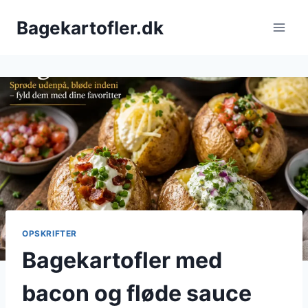
Fortsæt
Bagekartofler.dk
til
indhold
OPSKRIFTER
Bagekartofler med
bacon og fløde sauce