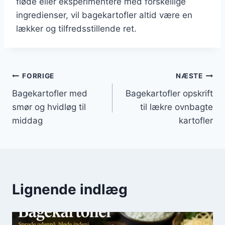
fløde eller eksperimentere med forskellige
ingredienser, vil bagekartofler altid være en
lækker og tilfredsstillende ret.
Indlægsnavigation
FORRIGE
NÆSTE
Bagekartofler med
Bagekartofler opskrift
smør og hvidløg til
til lækre ovnbagte
middag
kartofler
Lignende indlæg